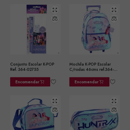
Conjunto Escolar K-POP
Mochila K-POP Escolar
Ref. 364-02755
C/rodas 46cms ref.364-
02074
Encomendar
Encomendar