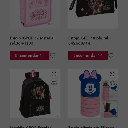
Estojo K-POP c/ Material
Estojo K-POP triplo ref.
ref.364-1100
842668744
Encomendar
Encomendar
Mochila K-POP Escolar
Estojo Minnie em Silicone