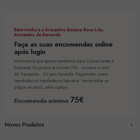
Bem-vindo/a a Armazéns Boneca Rosa Lda,
Armazéns de Revenda
Faça as suas encomendas online
após login
Informamos que apenas vendemos para Comerciantes e
Empresas. Os preços já incluem IVA. - Acresce o valor
do Transporte. - Só para Revenda. Pagamento contra
reembolso ou transferência bancária. Temos todos os
artigos em stock, salvo ruptura.
75€
Encomenda mínima
Novos Produtos