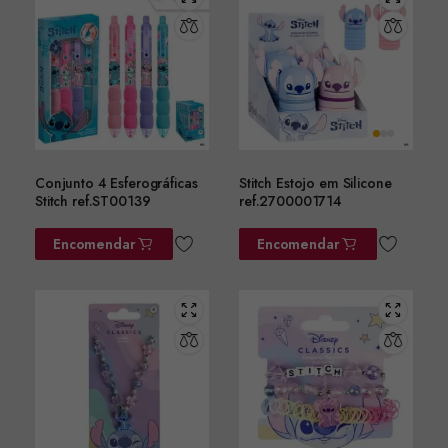
Conjunto 4 Esferográficas
Stitch Estojo em Silicone
Stitch ref.ST00139
ref.2700001714
Encomendar
Encomendar