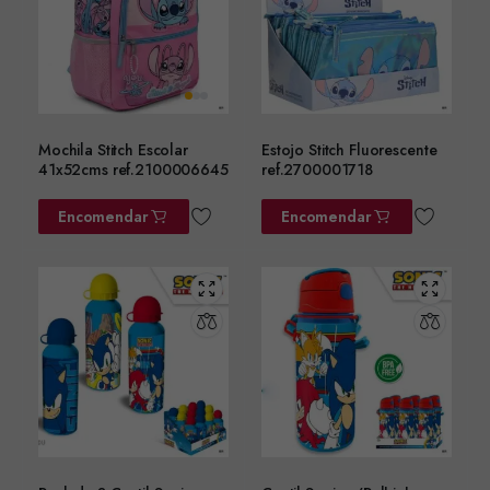
Mochila Stitch Escolar
Estojo Stitch Fluorescente
41x52cms ref.2100006645
ref.2700001718
Encomendar
Encomendar