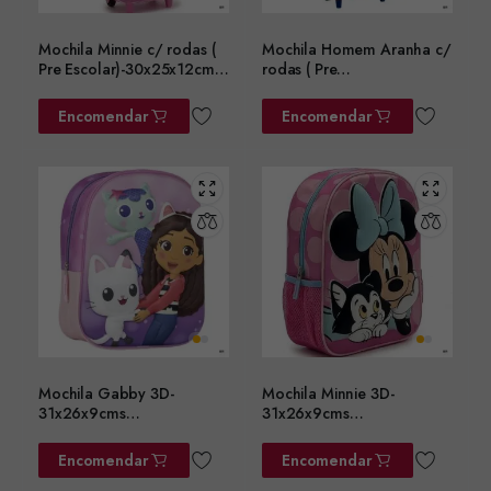
Mochila Minnie c/ rodas (
Mochila Homem Aranha c/
Pre Escolar)-30x25x12cms
rodas ( Pre
ref.2100006583
Escolar)-30x25x12cms
ref.2100005107
Encomendar
Encomendar
Mochila Gabby 3D-
Mochila Minnie 3D-
31x26x9cms
31x26x9cms
ref.2100005107
ref.2100006568
Encomendar
Encomendar