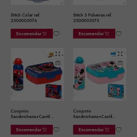
Stitch Colar ref.
Stitch 3 Pulseiras ref.
2500003076
2500003075
Encomendar
Encomendar
Conjunto
Conjunto
Sandwicheira+Cantil
Sandwicheira+Cantil
Alumin.Homem Aranha
Alumínio Minnie 500ML
500ML Ref. SP50006
Ref. MN30011
Encomendar
Encomendar