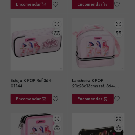
Encomendar
Encomendar
Estojo K-POP Ref.364-
Lancheira K-POP
01144
21x23x13cms ref. 364-
01220
Encomendar
Encomendar