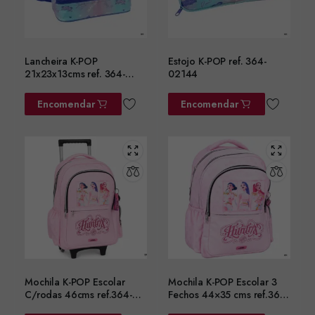
Lancheira K-POP
Estojo K-POP ref. 364-
21x23x13cms ref. 364-
02144
02220
Encomendar
Encomendar
Mochila K-POP Escolar
Mochila K-POP Escolar 3
C/rodas 46cms ref.364-
Fechos 44×35 cms ref.364-
01074
01031