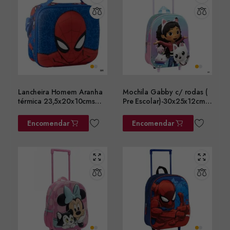
Lancheira Homem Aranha
Mochila Gabby c/ rodas (
térmica 23,5x20x10cms
Pre Escolar)-30x25x12cms
ref. 2100006600
ref.2100006186
Encomendar
Encomendar