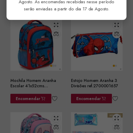
Agosto. As encomendas recebidas nesse período
Encomendar
Encomendar
serão enviadas a partir do dia 17 de Agosto.
Mochila Homem Aranha
Estojo Homem Aranha 3
Escolar 41x52cms
Divisões ref.2700001657
ref.2100006640
Encomendar
Encomendar