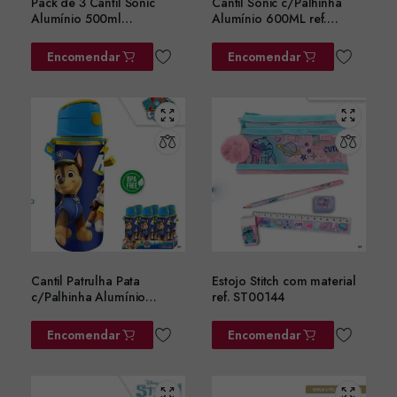
Pack de 3 Cantil Sonic
Cantil Sonic c/Palhinha
Alumínio 500ml
Alumínio 600ML ref.
ref.SN7141MC
SN7142MC
Encomendar
Encomendar
Cantil Patrulha Pata
Estojo Stitch com material
c/Palhinha Alumínio
ref. ST00144
600ML ref. PW19994
Encomendar
Encomendar