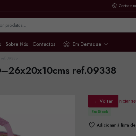
Contacte-n
s
Sobre Nós
Contactos
Em Destaque
 ref.09338
3D–26x20x10cms ref.09338
Iniciar 
← Voltar
Em Stock
Adicionar à lista d