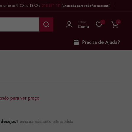
os entre as 9:30h e 18:00h
218 871 111
(Chamada para rede fixa nacional)
Entrar
1
0
Conta
Precisa de Ajuda?
sessão para ver preço
e desejos
1 pessoa
adicionou este produto