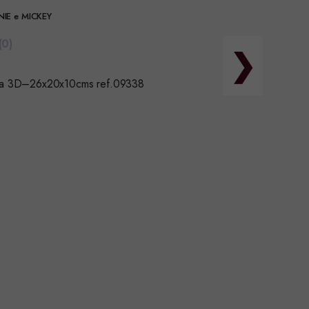
NIE e MICKEY
(0)
❯
ica 3D–26x20x10cms ref.09338