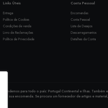
Links Úteis
Conta Pessoal
Entrega
Encomendas
Política de Cookies
Conta Pessoal
Condições de venda
Lista de Desejos
Livro de Reclamações
Descarregamentos
Política de Privacidade
Detalhes da Conta
revendemos para todo o país: Portugal Continental e Ilhas. Também ex
 faça a sua encomenda. Se procura um fornecedor de artigos e material