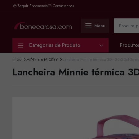
Seguir Encomenda
Contactar-nos
Menu
Categorias de Produto
Produto
Início
MINNIE e MICKEY
Lancheira Minnie térmica 3D–26x20x10cms
Lancheira Minnie térmica 