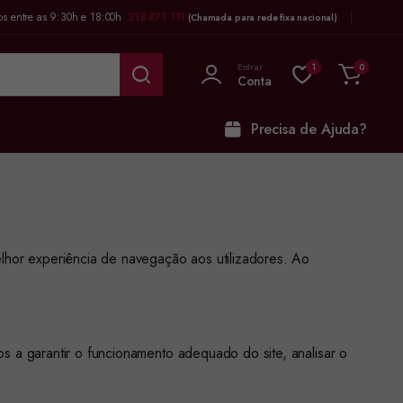
os entre as 9:30h e 18:00h
218 871 111
(Chamada para rede fixa nacional)
Entrar
1
0
Conta
Precisa de Ajuda?
lhor experiência de navegação aos utilizadores. Ao
s a garantir o funcionamento adequado do site, analisar o