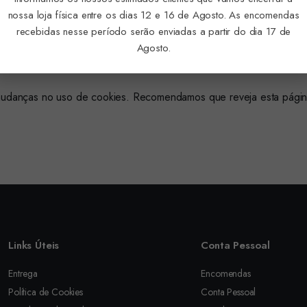
nossa loja física entre os dias 12 e 16 de Agosto. As encomendas
es do seu navegador. Note que, ao bloquear cookies essenciais, al
recebidas nesse período serão enviadas a partir do dia 17 de
Agosto.
ir mudanças no uso de cookies. Recomendamos que reveja esta pág
Links Úteis
Conta Pessoal
Entrega
Encomendas
Política de Cookies
Conta Pessoal