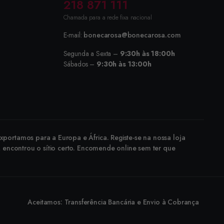
218 871 111
Chamada para a rede fixa nacional
E-mail:
bonecarosa@bonecarosa.com
Segunda a Sexta –
9:30h às 18:00h
Sábados –
9:30h às 13:00h
portamos para a Europa e África. Registe-se na nossa loja
, encontrou o sítio certo. Encomende online sem ter que
Aceitamos: Transferência Bancária e Envio à Cobrança