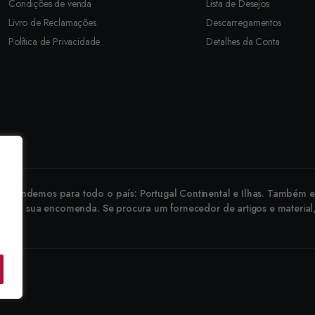
Condições de venda
Lista de Desejos
Livro de Reclamações
Descarregamentos
Política de Privacidade
Detalhes da Conta
revendemos para todo o país: Portugal Continental e Ilhas. Também ex
 faça a sua encomenda. Se procura um fornecedor de artigos e material