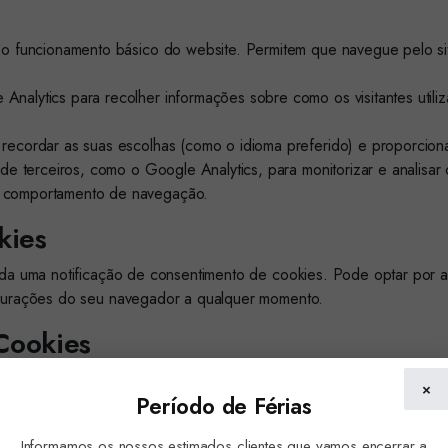
s
 o funcionamento básico do website. Permitem que navegue pelo sit
nalytics para recolher informações sobre como os visitantes utili
recordar as suas escolhas (como o idioma preferido) e proporciona
de terceiros, como o Google Analytics, para monitorizar e analisar 
e comportamento de navegação.
kies
ada uma notificação de consentimento de cookies. Pode optar por ac
figurações do seu navegador a qualquer momento.
Cookies
spositivo por diferentes períodos de tempo. Alguns expiram assi
×
Período de Férias
Informamos os nossos estimados clientes que vamos encerrar a