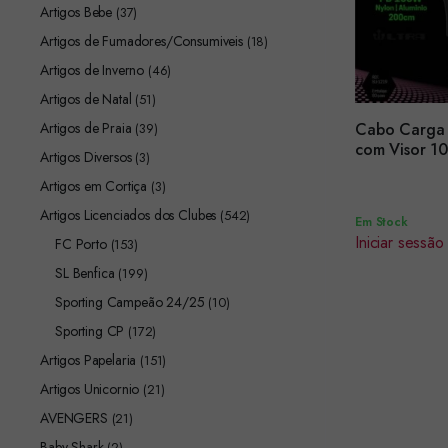
Artigos Bebe
(37)
Artigos de Fumadores/Consumiveis
(18)
Artigos de Inverno
(46)
Artigos de Natal
(51)
Artigos de Praia
Cabo Carga 
(39)
Encomendar
com Visor 1
Artigos Diversos
(3)
Artigos em Cortiça
(3)
Artigos Licenciados dos Clubes
(542)
Em Stock
Iniciar sessão
FC Porto
(153)
SL Benfica
(199)
Sporting Campeão 24/25
(10)
Sporting CP
(172)
Artigos Papelaria
(151)
Artigos Unicornio
(21)
AVENGERS
(21)
Baby Shark
(2)