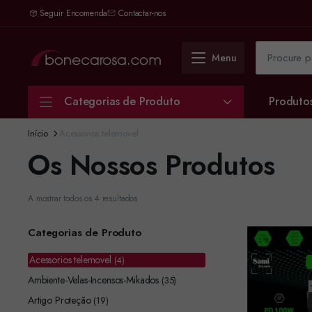
Seguir Encomenda
Contactar-nos
Menu
Categorias de Produto
Produto
Início
Acessorios telemovel
Os Nossos Produtos
A mostrar todos os 4 resultados
Categorias de Produto
Acessorios telemovel
(4)
Ambiente-Velas-Incensos-Mikados
(35)
Artigo Proteção
(19)