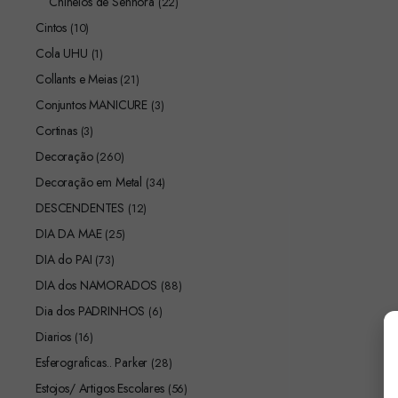
Chinelos de Senhora
(22)
Cintos
(10)
Cola UHU
(1)
Collants e Meias
(21)
Conjuntos MANICURE
(3)
Cortinas
(3)
Decoração
(260)
Decoração em Metal
(34)
DESCENDENTES
(12)
DIA DA MAE
(25)
DIA do PAI
(73)
DIA dos NAMORADOS
(88)
Dia dos PADRINHOS
(6)
Diarios
(16)
Esferograficas.. Parker
(28)
Estojos/ Artigos Escolares
(56)