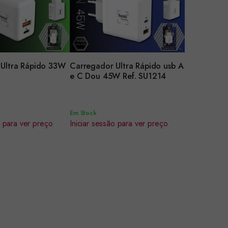
Ultra Rápido 33W
Carregador Ultra Rápido usb A
r
Encomendar
e C Dou 45W Ref. SU1214
Em Stock
o para ver preço
Iniciar sessão para ver preço