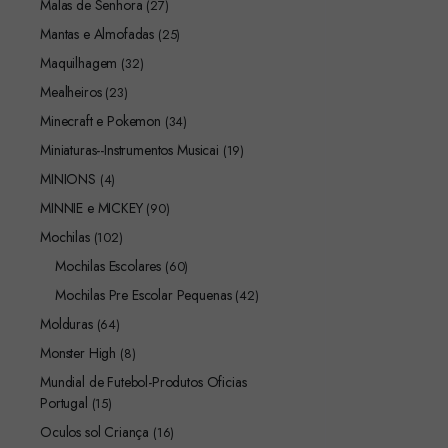
Malas de Senhora
(27)
Mantas e Almofadas
(25)
Maquilhagem
(32)
Mealheiros
(23)
Minecraft e Pokemon
(34)
Miniaturas--Instrumentos Musicai
(19)
MINIONS
(4)
MINNIE e MICKEY
(90)
Mochilas
(102)
Mochilas Escolares
(60)
Mochilas Pre Escolar Pequenas
(42)
Molduras
(64)
Monster High
(8)
Mundial de Futebol-Produtos Oficias
Portugal
(15)
Oculos sol Criança
(16)