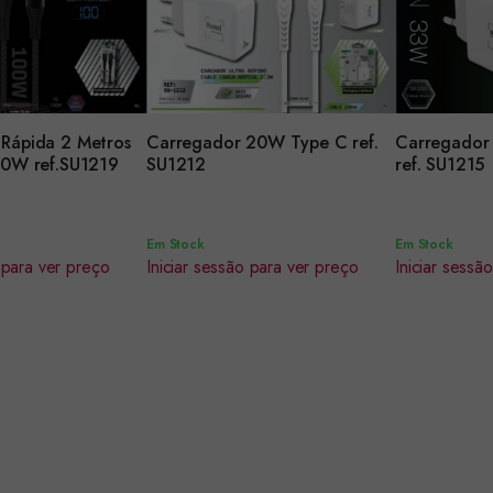
Rápida 2 Metros
Carregador 20W Type C ref.
Carregador 
Encomendar
Encomenda
00W ref.SU1219
SU1212
ref. SU1215
Em Stock
Em Stock
 para ver preço
Iniciar sessão para ver preço
Iniciar sessã