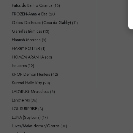
Fatos de Banho Crianca
(16)
FROZEN-Anna e Elsa
(20)
Gabby Dollhouse (Casa da Gabby)
(11)
Garrafas térmicas
(13)
Hannah Montana
(8)
HARRY POTTER
(1)
HOMEM ARANHA
(60)
Isqueiros
(12)
KPOP Demon Hunters
(42)
Kuromi Hello Kitty
(20)
LADYBUG Miraculous
(6)
Lancheiras
(36)
LOL SURPRISE
(8)
LUNA (Soy Luna)
(17)
Luvas/Meias dormir/Gorros
(30)