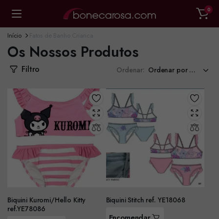
0
Início
Fatos de Banho Crianca
Os Nossos Produtos
Filtro
Ordenar:
Biquini Kuromi/Hello Kitty
Biquini Stitch ref. YE18068
ref.YE78086
Encomendar