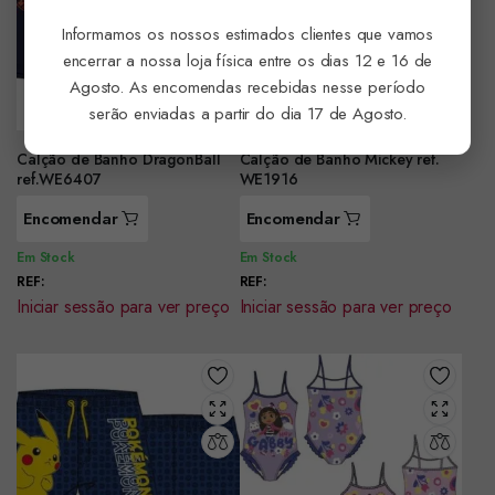
Informamos os nossos estimados clientes que vamos
encerrar a nossa loja física entre os dias 12 e 16 de
Agosto. As encomendas recebidas nesse período
serão enviadas a partir do dia 17 de Agosto.
Calção de Banho DragonBall
Calção de Banho Mickey ref.
ref.WE6407
WE1916
Encomendar
Encomendar
Em Stock
Em Stock
REF:
REF:
Iniciar sessão para ver preço
Iniciar sessão para ver preço