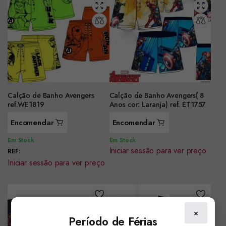
Calção de Banho Avengers
Calção de Banho Avengers( 8
ref.WE1819
Anos cor: Laranja) ref. ET1757
Encomendar
Encomendar
Em Stock
Em Stock
Iniciar sessão para ver preço
REF:
Iniciar sessão para ver preço
×
Período de Férias