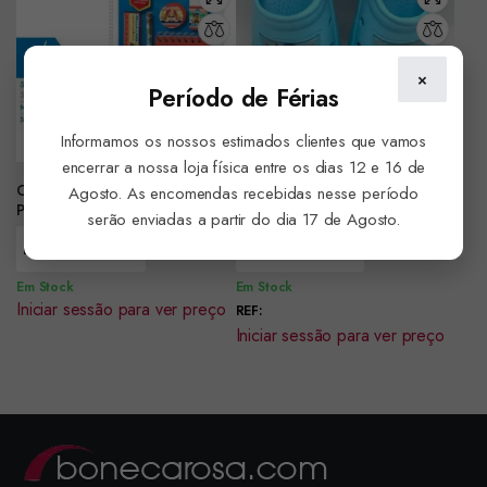
×
Período de Férias
Informamos os nossos estimados clientes que vamos
encerrar a nossa loja física entre os dias 12 e 16 de
Conjunto Papelaria Patrulha
Sandália Patrulha Pata
Agosto. As encomendas recebidas nesse período
Pata ref.PW19768
ref.PW14355
serão enviadas a partir do dia 17 de Agosto.
Encomendar
Encomendar
Em Stock
Em Stock
Iniciar sessão para ver preço
REF:
Iniciar sessão para ver preço