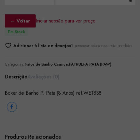
Iniciar sessão para ver preço
← Voltar
Em Stock
Adicionar à lista de desejos
1 pessoa
adicionou este produto
Categorias:
Fatos de Banho Crianca
,
PATRULHA PATA (PAW)
Descrição
Avaliações (0)
Boxer de Banho P. Pata (8 Anos) ref.WE1838
Produtos Relacionados