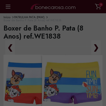
0
Início
PATRULHA PATA (PAW)
Boxer de Banho P. Pata (8 Anos) ref.WE1838
Boxer de Banho P. Pata (8
Anos) ref.WE1838
❮
❯