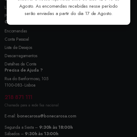
Agosto. As encomendas recebidas nesse período
Livro de Reclamações
serão enviadas a partir do dia 17 de Agosto.
Política de Privacidade
Conta Pessoal
Encomendas
Conta Pessoal
Lista de Desejos
Descarregamentos
Detalhes da Conta
Precisa de Ajuda ?
Rua do Benformoso, 105
1100-083- Lisboa
218 871 111
Chamada para a rede fixa nacional
E-mail:
bonecarosa@bonecarosa.com
Segunda a Sexta –
9:30h às 18:00h
Sábados –
9:30h às 13:00h