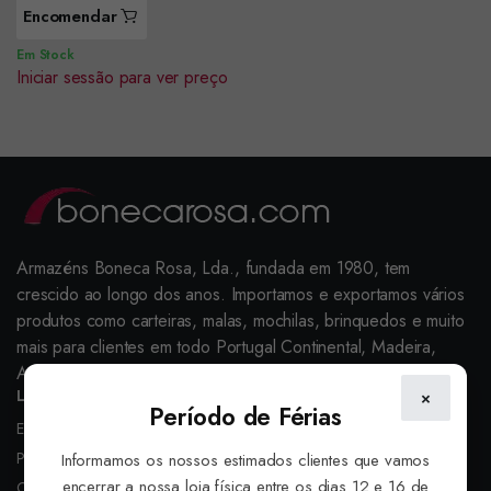
Encomendar
Em Stock
Iniciar sessão para ver preço
Armazéns Boneca Rosa, Lda., fundada em 1980, tem
crescido ao longo dos anos. Importamos e exportamos vários
produtos como carteiras, malas, mochilas, brinquedos e muito
mais para clientes em todo Portugal Continental, Madeira,
Açores, Europa e Países Lusófonos.
Links Úteis
×
Período de Férias
Entrega
Política de Cookies
Informamos os nossos estimados clientes que vamos
encerrar a nossa loja física entre os dias 12 e 16 de
Condições de venda