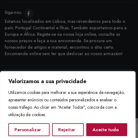
Siga-nos:
Estamos localizados em Lisboa, mas revendemos para todo o
país: Portugal Continental e Ilhas. Também exportamos para a
Europa e África. Registe-se na nossa loja online, consulte os
nossos preços e faça a sua encomenda. Se procura um
fornecedor de artigos e material, encontrou o sítio certo.
Encomende online sem ter que deslocar ao nosso armazém!
Copyright © 2025 Boneca Rosa. Desenvolvido pela
Agência do Bairro
Valorizamos a sua privacidade
Aceitamos: Transferência Bancária e Envio à Cobrança
Utilizamos cookies para melhorar a sua experiência de navegação,
apresentar anúncios ou conteúdos personalizados e analisar o
nosso tráfego. Ao clicar em "Aceitar Todos", concorda com a
utilização de cookies.
Personalizar
Rejeitar
Aceite tudo
Início
Categorias
Procurar
Lista De Desejos
Conta