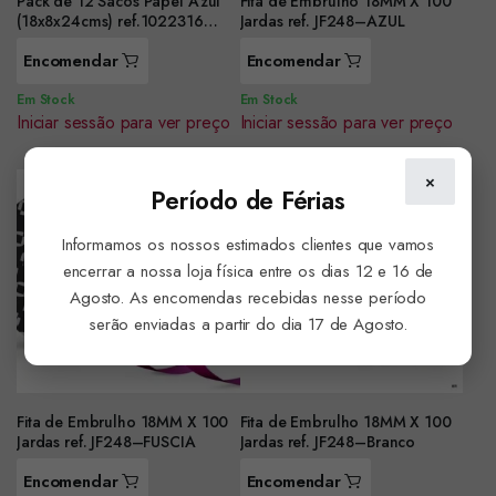
Pack de 12 Sacos Papel Azul
Fita de Embrulho 18MM X 100
(18x8x24cms) ref.1022316
Jardas ref. JF248–AZUL
(0.25unidad
Encomendar
Encomendar
Em Stock
Em Stock
Iniciar sessão para ver preço
Iniciar sessão para ver preço
×
Período de Férias
Informamos os nossos estimados clientes que vamos
encerrar a nossa loja física entre os dias 12 e 16 de
Agosto. As encomendas recebidas nesse período
serão enviadas a partir do dia 17 de Agosto.
Fita de Embrulho 18MM X 100
Fita de Embrulho 18MM X 100
Jardas ref. JF248–FUSCIA
Jardas ref. JF248–Branco
Encomendar
Encomendar