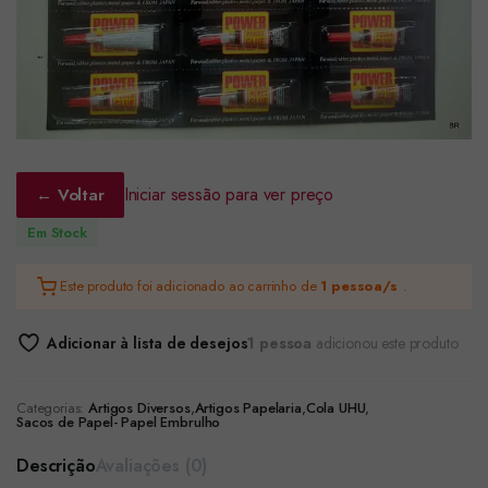
Iniciar sessão para ver preço
← Voltar
Em Stock
Este produto foi adicionado ao carrinho de
1 pessoa/s
.
Adicionar à lista de desejos
1 pessoa
adicionou este produto
Categorias:
Artigos Diversos
,
Artigos Papelaria
,
Cola UHU
,
Sacos de Papel- Papel Embrulho
Descrição
Avaliações (0)