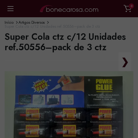
0
Início
Artigos Diversos
Super Cola ctz c/12 Unidades ref.50556–pack de 3 ctz
Super Cola ctz c/12 Unidades
ref.50556–pack de 3 ctz
❯