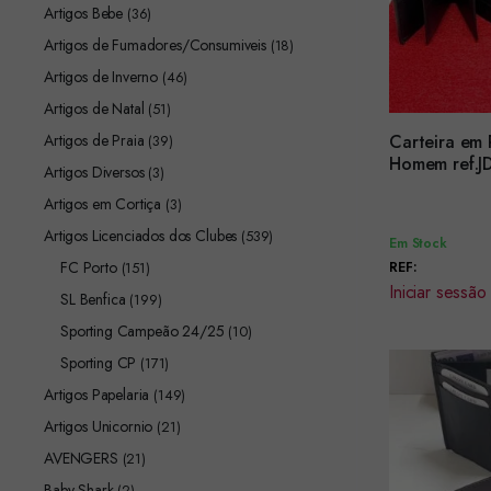
Artigos Bebe
(36)
Artigos de Fumadores/Consumiveis
(18)
Artigos de Inverno
(46)
Artigos de Natal
(51)
Artigos de Praia
Carteira em 
(39)
Encomendar
Homem r
Artigos Diversos
(3)
Artigos em Cortiça
(3)
Artigos Licenciados dos Clubes
(539)
Em Stock
FC Porto
(151)
REF:
Iniciar sessão
SL Benfica
(199)
Sporting Campeão 24/25
(10)
Sporting CP
(171)
Artigos Papelaria
(149)
Artigos Unicornio
(21)
AVENGERS
(21)
Baby Shark
(2)