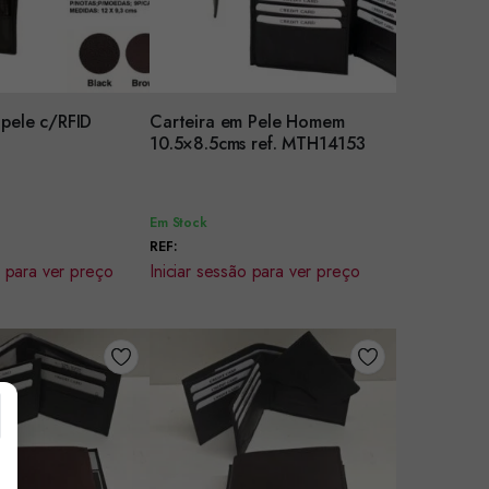
 pele c/RFID
Carteira em Pele Homem
r
Encomendar
10.5×8.5cms ref. MTH14153
Em Stock
REF:
o para ver preço
Iniciar sessão para ver preço