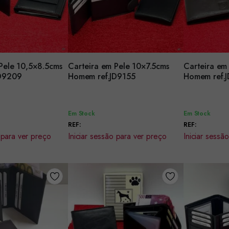
Pele 10,5×8.5cms
Carteira em Pele 10×7.5cms
Carteira em
Encomendar
Encomenda
ef.JD9209
Homem ref.JD9155
Homem 
Em Stock
Em Stock
REF:
REF:
 para ver preço
Iniciar sessão para ver preço
Iniciar sessã