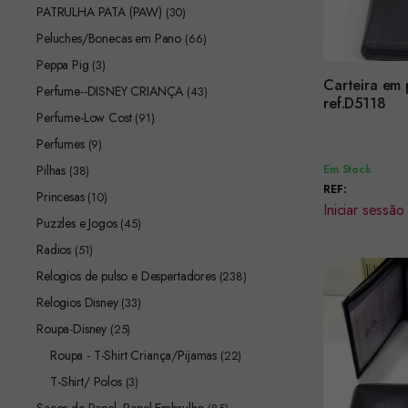
PATRULHA PATA (PAW)
(30)
Peluches/Bonecas em Pano
(66)
Peppa Pig
(3)
Carteira em
Perfume--DISNEY CRIANÇA
(43)
Encomendar
ref.D5118
Perfume-Low Cost
(91)
Perfumes
(9)
Pilhas
Em Stock
(38)
REF:
Princesas
(10)
Iniciar sessão
Puzzles e Jogos
(45)
Radios
(51)
Relogios de pulso e Despertadores
(238)
Relogios Disney
(33)
Roupa-Disney
(25)
Roupa - T-Shirt Criança/Pijamas
(22)
T-Shirt/ Polos
(3)