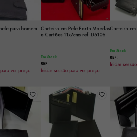
Encomenda
 pele para homem
Carteira em Pele Porta Moedas
Carteira em 
Encomendar
e Cartões 11x7cms ref. D5106
Em Stock
Em Stock
REF:
REF:
Iniciar sessã
 para ver preço
Iniciar sessão para ver preço