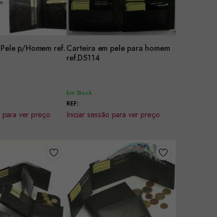
 Pele p/Homem ref.
Carteira em pele para homem
r
Encomendar
ref.D5114
Em Stock
REF:
o para ver preço
Iniciar sessão para ver preço