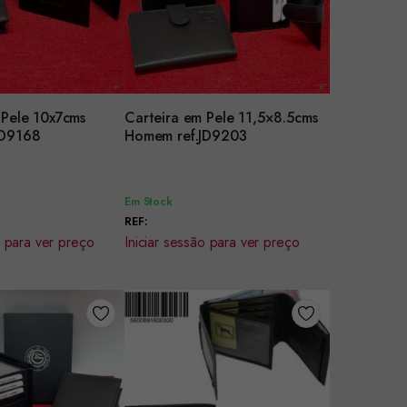
 Pele 10x7cms
Carteira em Pele 11,5×8.5cms
r
Encomendar
ref.JD9168
Homem ref.JD9203
Em Stock
REF:
o para ver preço
Iniciar sessão para ver preço