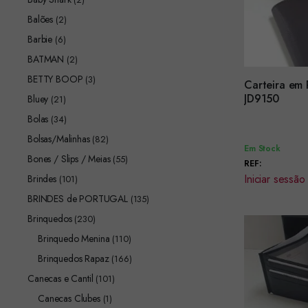
Balões
(2)
Barbie
(6)
BATMAN
(2)
BETTY BOOP
(3)
Carteira em 
Encomendar
JD9150
Bluey
(21)
Bolas
(34)
Bolsas/Malinhas
(82)
Em Stock
Bones / Slips / Meias
(55)
REF:
Iniciar sessão
Brindes
(101)
BRINDES de PORTUGAL
(135)
Brinquedos
(230)
Brinquedo Menina
(110)
Brinquedos Rapaz
(166)
Canecas e Cantil
(101)
Canecas Clubes
(1)