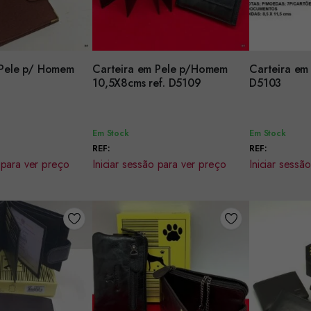
 Pele p/ Homem
Carteira em Pele p/Homem
Carteira em
Encomendar
Encomenda
10,5X8cms ref. D5109
D5103
Em Stock
Em Stock
REF:
REF:
 para ver preço
Iniciar sessão para ver preço
Iniciar sessã