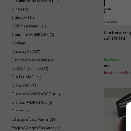
Chinelos de Senhora
(22)
Cintos
(10)
Cola UHU
(1)
Collants e Meias
(21)
Carteira em 
Conjuntos MANICURE
(3)
Encomendar
ref.JD9114
Cortinas
(3)
Decoração
(257)
Decoração em Metal
Em Stock
(34)
REF:
DESCENDENTES
(12)
Iniciar sessão
DIA DA MAE
(25)
DIA do PAI
(73)
DIA dos NAMORADOS
(88)
Dia dos PADRINHOS
(6)
Diarios
(16)
Esferograficas.. Parker
(28)
Estojos/ Artigos Escolares
(55)