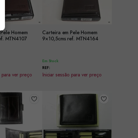
m Pele Homem
Carteira em Pele Homem
r
Encomendar
ef. MTN4107
9×10,5cms ref. MTN4164
Em Stock
REF:
o para ver preço
Iniciar sessão para ver preço