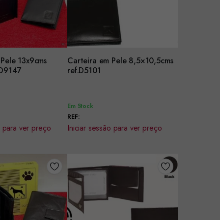
 Pele 13x9cms
Carteira em Pele 8,5×10,5cms
r
Encomendar
ref.JD9147
ref.D5101
Em Stock
REF:
o para ver preço
Iniciar sessão para ver preço