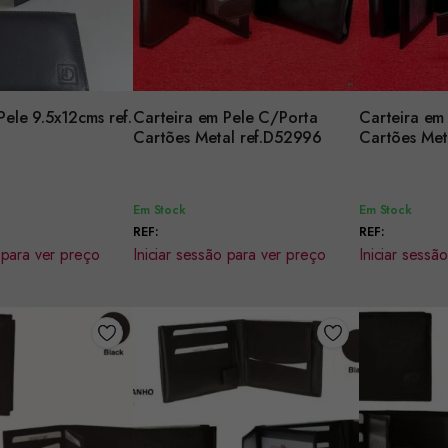
Pele 9.5x12cms ref.
Carteira em Pele C/Porta
Carteira em
Encomendar
Encomenda
Cartões Metal ref.D52996
Em Stock
Em Stock
REF:
REF:
 para ver preço
Iniciar sessão para ver preço
Iniciar sessã