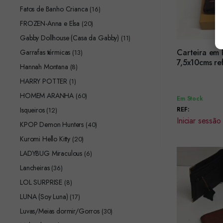
Fatos de Banho Crianca
(16)
FROZEN-Anna e Elsa
(20)
Gabby Dollhouse (Casa da Gabby)
(11)
Carteira em
Garrafas térmicas
(13)
Encomendar
7,5x10cms r
Hannah Montana
(8)
HARRY POTTER
(1)
HOMEM ARANHA
(60)
Em Stock
Isqueiros
REF:
(12)
Iniciar sessão
KPOP Demon Hunters
(40)
Kuromi Hello Kitty
(20)
LADYBUG Miraculous
(6)
Lancheiras
(36)
LOL SURPRISE
(8)
LUNA (Soy Luna)
(17)
Luvas/Meias dormir/Gorros
(30)