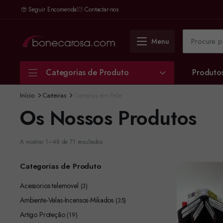
Seguir Encomenda
Contactar-nos
Menu
Categorias de Produto
Produto
Início
Carteiras
Carteiras em Pele
Os Nossos Produtos
A mostrar 1–48 de 71 resultados
Categorias de Produto
Acessorios telemovel
(3)
Ambiente-Velas-Incensos-Mikados
(35)
Artigo Proteção
(19)