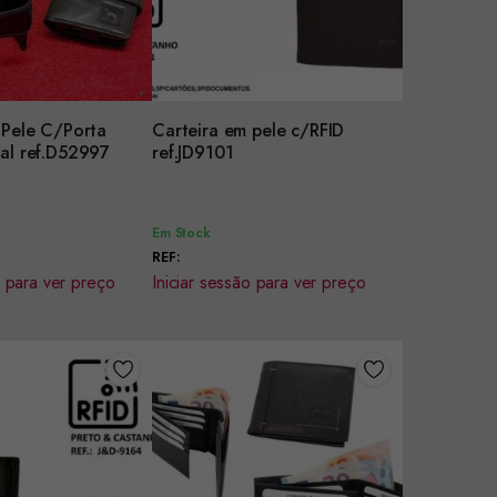
 Pele C/Porta
Carteira em pele c/RFID
r
Encomendar
Cartões Metal ref.D52997
ref.JD9101
Em Stock
REF:
o para ver preço
Iniciar sessão para ver preço