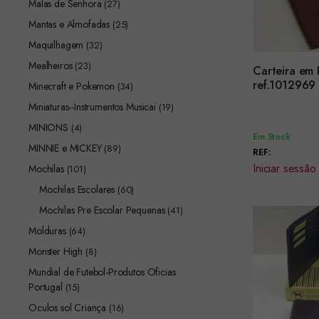
Malas de Senhora
(27)
Mantas e Almofadas
(25)
Maquilhagem
(32)
Mealheiros
(23)
Carteira em
Encomendar
ref.1012969
Minecraft e Pokemon
(34)
Miniaturas--Instrumentos Musicai
(19)
MINIONS
(4)
Em Stock
MINNIE e MICKEY
(89)
REF:
Iniciar sessão
Mochilas
(101)
Mochilas Escolares
(60)
Mochilas Pre Escolar Pequenas
(41)
Molduras
(64)
Monster High
(8)
Mundial de Futebol-Produtos Oficias
Portugal
(15)
Oculos sol Criança
(16)