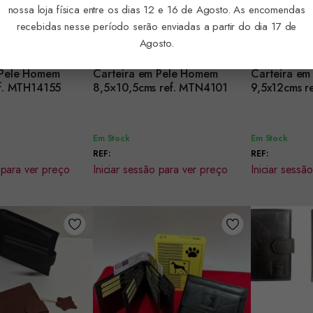
nossa loja física entre os dias 12 e 16 de Agosto. As encomendas
recebidas nesse período serão enviadas a partir do dia 17 de
Agosto.
 Pele Homem
Carteira em Pele Homem
Carteira e
Encomendar
Encomenda
ef. MTH14155
8,5×10,5cms ref. MTN4101
9,5x12cms r
Em Stock
Em Stock
REF:
REF:
 para ver preço
Iniciar sessão para ver preço
Iniciar sessã