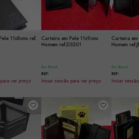
Pele 11x8cms ref.
Carteira em Pele 11x9cms
Carteira em
Encomendar
Encomenda
Homem ref.D5201
Homem 
Em Stock
Em Stock
REF:
REF:
 para ver preço
Iniciar sessão para ver preço
Iniciar sessã