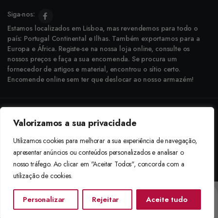
Siga-nos:
Estamos localizados em Lisboa, mas revendemos para todo o
país: Portugal Continental e Ilhas. Também exportamos para a
Europa e África. Registe-se na nossa loja online, consulte os
nossos preços e faça a sua encomenda. Se procura um
fornecedor de artigos e material, encontrou o sítio certo.
Encomende online sem ter que deslocar ao nosso armazém!
Copyright © 2025 Boneca Rosa. Desenvolvido pela
Agência do Bairro
Valorizamos a sua privacidade
Aceitamos: Transferência Bancária e Envio à Cobrança
Utilizamos cookies para melhorar a sua experiência de navegação,
apresentar anúncios ou conteúdos personalizados e analisar o
nosso tráfego. Ao clicar em "Aceitar Todos", concorda com a
utilização de cookies.
Personalizar
Rejeitar
Aceite tudo
Início
Categorias
Procurar
Lista De Desejos
Conta