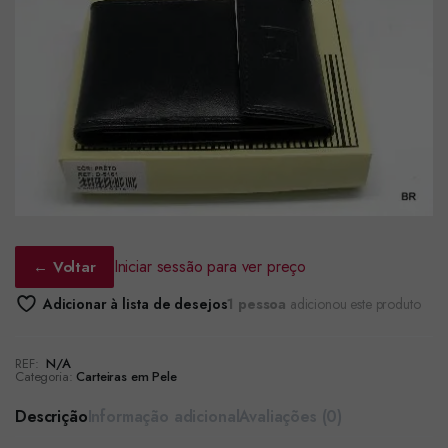
Iniciar sessão para ver preço
← Voltar
Adicionar à lista de desejos
1 pessoa
adicionou este produto
REF:
N/A
Categoria:
Carteiras em Pele
Descrição
Informação adicional
Avaliações (0)