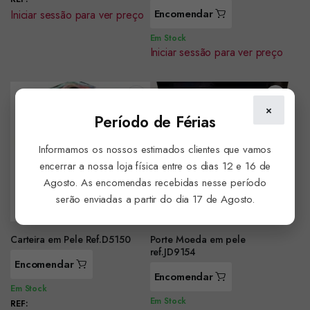
Encomendar
Iniciar sessão para ver preço
Em Stock
Iniciar sessão para ver preço
×
Período de Férias
Informamos os nossos estimados clientes que vamos
encerrar a nossa loja física entre os dias 12 e 16 de
Agosto. As encomendas recebidas nesse período
serão enviadas a partir do dia 17 de Agosto.
Carteira em Pele Ref.D5150
Porte Moeda em pele
ref.JD9154
Encomendar
Encomendar
Em Stock
Em Stock
REF: