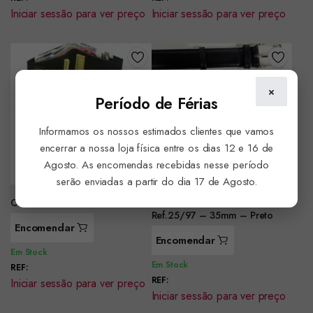
Iniciar sessão para ver preço
Iniciar sessão para ver preço
×
Período de Férias
Informamos os nossos estimados clientes que vamos
encerrar a nossa loja física entre os dias 12 e 16 de
Agosto. As encomendas recebidas nesse período
serão enviadas a partir do dia 17 de Agosto.
Carteira em Pele Ref.D5150
Cinto em Pele Clássico
Ref.25/97 – 35mm – Preto
Encomendar
Encomendar
Em Stock
Em Stock
REF:
REF:
Iniciar sessão para ver preço
Iniciar sessão para ver preço