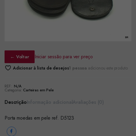
Iniciar sessão para ver preço
← Voltar
Adicionar à lista de desejos
1 pessoa
adicionou este produto
REF:
N/A
Categoria:
Carteiras em Pele
Descrição
Informação adicional
Avaliações (0)
Porta moedas em pele ref. D5123