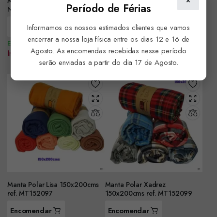
Manta Polar 100x140cms
Manta Polar Angry Birds
Período de Férias
Naruto ref.007NRT
120X140 CMS ref.HO4046
Encomendar
Encomendar
Informamos os nossos estimados clientes que vamos
encerrar a nossa loja física entre os dias 12 e 16 de
Em Stock
Em Stock
Agosto. As encomendas recebidas nesse período
Iniciar sessão para ver preço
Iniciar sessão para ver preço
serão enviadas a partir do dia 17 de Agosto.
Manta Polar Lisa 150x200cms
Manta Polar Xadrez
ref. MT152097
150x200cms ref. MT152099
Encomendar
Encomendar