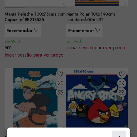
Manta Peluche 100x75cms com
Manta Polar 100x140cms
Capuz ref.BE218535
Naruto ref.006NRT
Encomendar
Encomendar
Em Stock
Em Stock
Iniciar sessão para ver preço
REF:
Iniciar sessão para ver preço
×