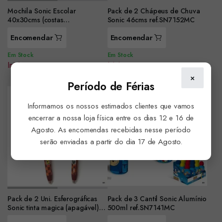
Mochila Sonic Escolar
Pack de 2 Chápeus de Chuva
40x30cms (costas
Sonic 46cms ref.SN7152MC
acolchoadas) ref.334-89037
Encomendar
Encomendar
Em Stock
Em Stock
Iniciar sessão para ver preço
Iniciar sessão para ver preço
×
Período de Férias
Informamos os nossos estimados clientes que vamos
encerrar a nossa loja física entre os dias 12 e 16 de
Agosto. As encomendas recebidas nesse período
serão enviadas a partir do dia 17 de Agosto.
Pack de 2 Uni. Esferográficas
Pack de 3 Cantil Sonic Alumínio
Sonic tinta magica (apagável)
500ml ref.SN7141MC
ref.07987