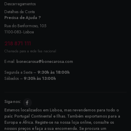
Descarregamentos
Detalhes da Conta
Precisa de Ajuda ?
Rua do Benformoso, 105
1100-083- Lisboa
218 871 111
Chamada para a rede fixa nacional
E-mail:
bonecarosa@bonecarosa.com
Segunda a Sexta –
9:30h às 18:00h
Sábados –
9:30h às 13:00h
Siga-nos:
Estamos localizados em Lisboa, mas revendemos para todo o
país: Portugal Continental e Ilhas. Também exportamos para a
Europa e África. Registe-se na nossa loja online, consulte os
nossos preços e faça a sua encomenda. Se procura um