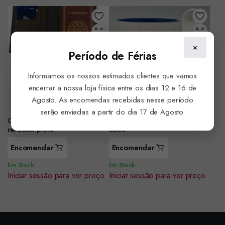
×
Período de Férias
Informamos os nossos estimados clientes que vamos
encerrar a nossa loja física entre os dias 12 e 16 de
Agosto. As encomendas recebidas nesse período
serão enviadas a partir do dia 17 de Agosto.
Carteira passaporte pele Porto
Caneca c/Colher Porto ref.
ref.2536 preta
0808
Encomendar
Encomendar
Em Stock
Em Stock
Iniciar sessão para ver preço
Iniciar sessão para ver preço