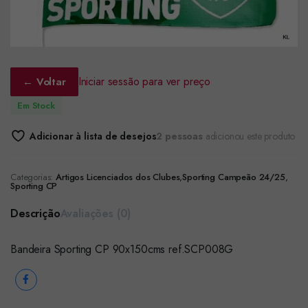
Iniciar sessão para ver preço
← Voltar
Em Stock
Adicionar à lista de desejos
2 pessoas
adicionou este produto
Categorias:
Artigos Licenciados dos Clubes
,
Sporting Campeão 24/25
,
Sporting CP
Descrição
Avaliações (0)
Bandeira Sporting CP 90x150cms ref.SCP008G