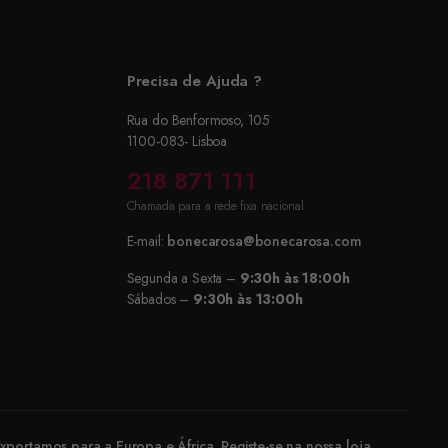
Precisa de Ajuda ?
Rua do Benformoso, 105
1100-083- Lisboa
218 871 111
Chamada para a rede fixa nacional
E-mail:
bonecarosa@bonecarosa.com
Segunda a Sexta –
9:30h às 18:00h
Sábados –
9:30h às 13:00h
portamos para a Europa e África. Registe-se na nossa loja