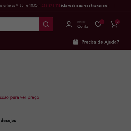
os entre as 9:30h e 18:00h
218 871 111
(Chamada para rede fixa nacional)
Entrar
1
0
Conta
Precisa de Ajuda?
sessão para ver preço
e desejos