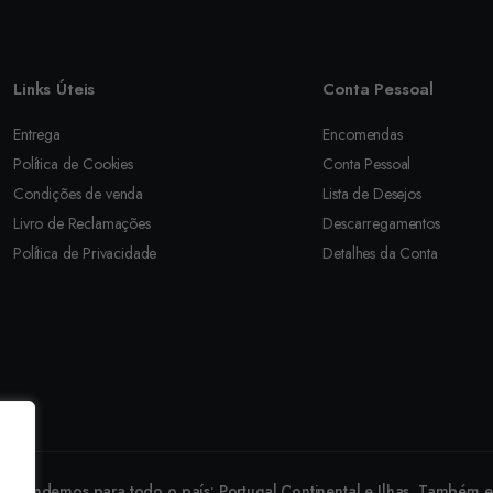
Links Úteis
Conta Pessoal
Entrega
Encomendas
Política de Cookies
Conta Pessoal
Condições de venda
Lista de Desejos
Livro de Reclamações
Descarregamentos
Política de Privacidade
Detalhes da Conta
revendemos para todo o país: Portugal Continental e Ilhas. Também ex