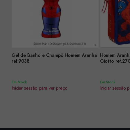
Gel de Banho e Champô Homem Aranha
Homem Aranha
Encomendar
Encomendar
ref.9038
Giotto r
Em Stock
Em Stock
Iniciar sessão para ver preço
Iniciar sessão 