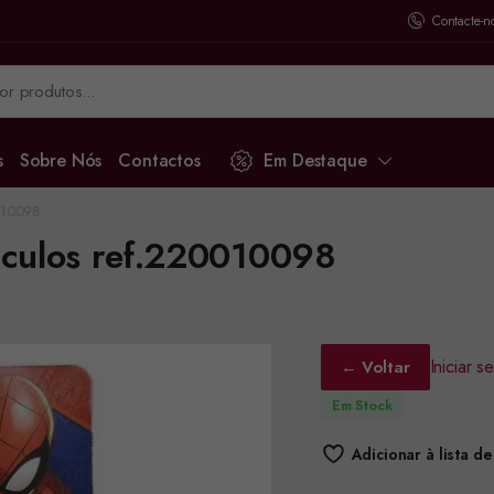
Contacte-n
s
Sobre Nós
Contactos
Em Destaque
010098
ulos ref.220010098
Iniciar 
← Voltar
Em Stock
Adicionar à lista d