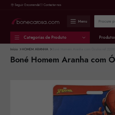
Seguir Encomenda
Contactar-nos
Menu
Categorias de Produto
Produto
Início
HOMEM ARANHA
Boné Homem Aranha com Óculos ref.220
Boné Homem Aranha com Óc