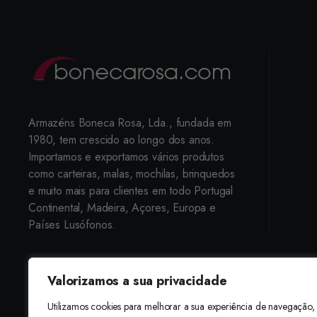
Armazéns Boneca Rosa, Lda., fundada em
1980, tem crescido ao longo dos anos.
Importamos e exportamos vários produtos
como carteiras, malas, mochilas, brinquedos
e muito mais para clientes em todo Portugal
Continental, Madeira, Açores, Europa e
Países Lusófonos.
Valorizamos a sua privacidade
Utilizamos cookies para melhorar a sua experiência de navegação,
Estamos localizados em Lisboa, mas 