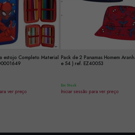
 estojo Completo Material
Pack de 2 Panamas Homem Aranh
Encomendar
ef.2700001649
e 54 ) ref. EZ40053
Em Stock
para ver preço
Iniciar sessão para ver preço