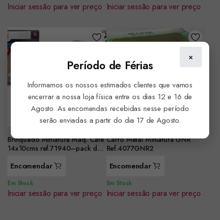
Iniciar sessão para ver preço
Iniciar sessão para ver preço
×
Período de Férias
Informamos os nossos estimados clientes que vamos
encerrar a nossa loja física entre os dias 12 e 16 de
Agosto. As encomendas recebidas nesse período
serão enviadas a partir do dia 17 de Agosto.
Brinquedo Miniatura Maq. Cafe
Carro Metal Miniatura GNR
14x10cms ref.71940–pack de
Ref.4077GNR2
2 unid
Encomendar
Encomendar
Em Stock
Em Stock
Iniciar sessão para ver preço
Iniciar sessão para ver preço