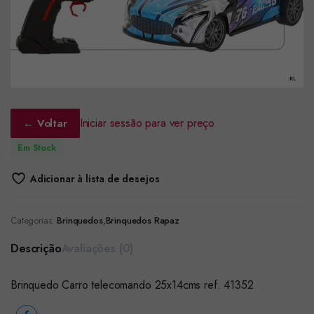
Iniciar sessão para ver preço
← Voltar
Em Stock
Adicionar à lista de desejos
Categorias:
Brinquedos
,
Brinquedos Rapaz
Descrição
Avaliações (0)
Brinquedo Carro telecomando 25x14cms ref. 41352