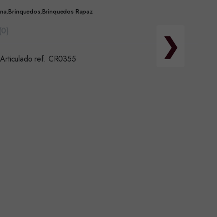
ina
,
Brinquedos
,
Brinquedos Rapaz
(0)
❯
Articulado ref. CR0355