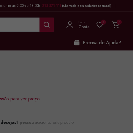
os entre as 9:30h e 18:00h
218 871 111
(Chamada para rede fixa nacional)
Entrar
1
0
Conta
Precisa de Ajuda?
sessão para ver preço
e desejos
1 pessoa
adicionou este produto