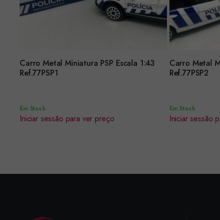
Carro Metal Miniatura PSP Escala 1:43
Carro Metal M
Encomendar
Encomendar
Ref.77PSP1
Ref.77PSP2
Em Stock
Em Stock
Iniciar sessão para ver preço
Iniciar sessão 