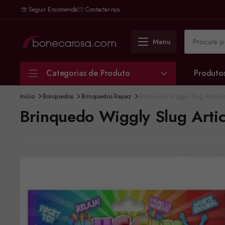
Seguir Encomenda
Contactar-nos
Menu
Categorias de Produto
Produto
Início
Brinquedos
Brinquedos Rapaz
Brinquedo Wiggly Slug Articul
Brinquedo Wiggly Slug Arti