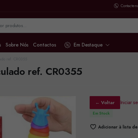
Contacte-n
s
Sobre Nós
Contactos
Em Destaque
ado ref. CR0355
culado ref. CR0355
Iniciar 
← Voltar
Em Stock
Adicionar à lista d