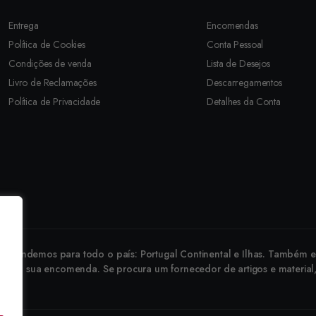
Entrega
Encomendas
Política de Cookies
Conta Pessoal
Condições de venda
Lista de Desejos
Livro de Reclamações
Descarregamentos
Política de Privacidade
Detalhes da Conta
revendemos para todo o país: Portugal Continental e Ilhas. Também ex
 faça a sua encomenda. Se procura um fornecedor de artigos e material