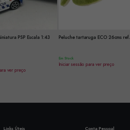
Encomendar
iniatura PSP Escala 1:43
Peluche tartaruga ECO 26cms ref
Em Stock
Iniciar sessão para ver preço
para ver preço
Links Úteis
Conta Pessoal