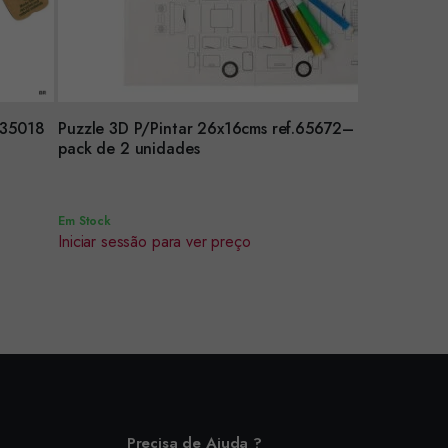
.35018
Puzzle 3D P/Pintar 26x16cms ref.65672–
Encomendar
pack de 2 unidades
Em Stock
Iniciar sessão para ver preço
Precisa de Ajuda ?