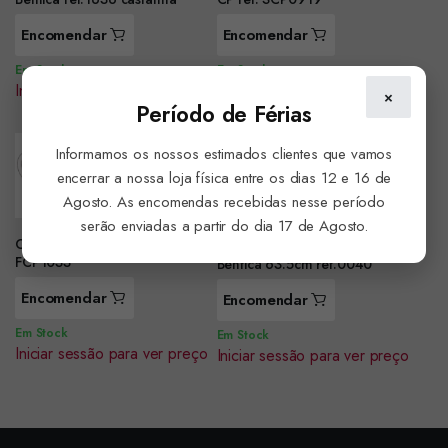
Encomendar
Encomendar
Em Stock
Em Stock
Iniciar sessão para ver preço
Iniciar sessão para ver preço
×
Período de Férias
Informamos os nossos estimados clientes que vamos
encerrar a nossa loja física entre os dias 12 e 16 de
Agosto. As encomendas recebidas nesse período
serão enviadas a partir do dia 17 de Agosto.
Caneca FC Porto Oval ref.
Guitarra pequena com logo
FCP1033
Benfica 63.5cm ref.0040
Encomendar
Encomendar
Em Stock
Em Stock
Iniciar sessão para ver preço
Iniciar sessão para ver preço