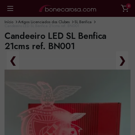
0
Início
Artigos Licenciados dos Clubes
SL Benfica
Candeeiro LED SL Benfica 21cms ref. BN001
Candeeiro LED SL Benfica
21cms ref. BN001
❮
❯