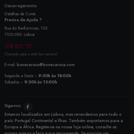
Descarregamentos
Detalhes da Conta
Precisa de Ajuda ?
Rua do Benformoso, 105
1100-083- Lisboa
218 871 111
Chamada para a rede fixa nacional
E-mail:
bonecarosa@bonecarosa.com
Segunda a Sexta –
9:30h às 18:00h
Sábados –
9:30h às 13:00h
Siga-nos:
Estamos localizados em Lisboa, mas revendemos para todo o
país: Portugal Continental e Ilhas. Também exportamos para a
Europa e África. Registe-se na nossa loja online, consulte os
nossos preços e faça a sua encomenda. Se procura um