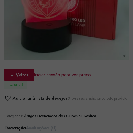
Iniciar sessão para ver preço
← Voltar
Em Stock
Adicionar à lista de desejos
3 pessoas
adicionou este produto
Categorias:
Artigos Licenciados dos Clubes
,
SL Benfica
Descrição
Avaliações (0)