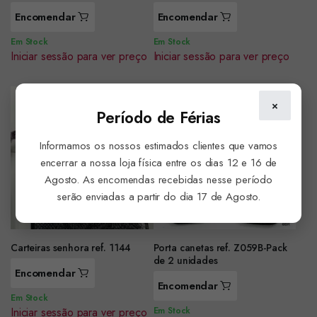
Encomendar
Encomendar
Em Stock
Em Stock
Iniciar sessão para ver preço
Iniciar sessão para ver preço
×
Período de Férias
Informamos os nossos estimados clientes que vamos
encerrar a nossa loja física entre os dias 12 e 16 de
Agosto. As encomendas recebidas nesse período
serão enviadas a partir do dia 17 de Agosto.
Carteiras senhora ref. 1144
Porta canetas ref. Z059B-Pack
de 2 unidades
Encomendar
Encomendar
Em Stock
Iniciar sessão para ver preço
Em Stock