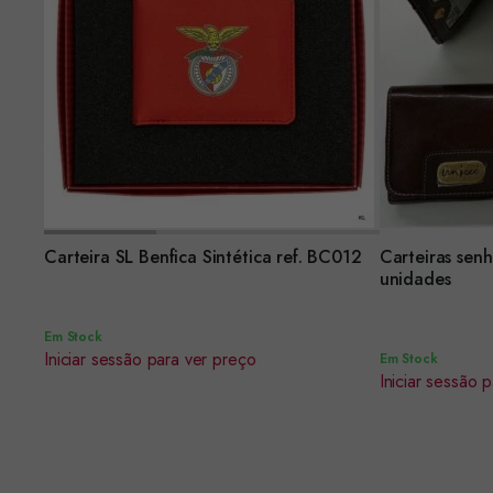
Encomendar
Carteira SL Benfica Sintética ref. BC012
Carteiras sen
Encomendar
unidades
Em Stock
Iniciar sessão para ver preço
Em Stock
Iniciar sessão 