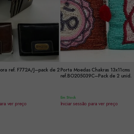
hora ref. F772A/J–pack de 2
Porta Moedas Chakras 13x11cms
Encomendar
ref.BO205039C–Pack de 2 unid.
Em Stock
para ver preço
Iniciar sessão para ver preço