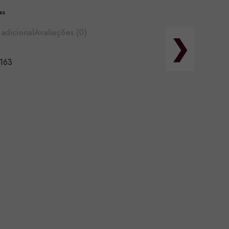
as
adicional
Avaliações (0)
❯
1163