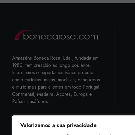
Armazéns Boneca Rosa, Lda., fundada em
1980, tem crescido ao longo dos anos.
Importamos e exportamos vários produtos
como carteiras, malas, mochilas, brinquedos
e muito mais para clientes em todo Portugal
Continental, Madeira, Açores, Europa e
Países Lusófonos.
Valorizamos a sua privacidade