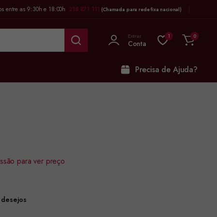
os entre as 9:30h e 18:00h
218 871 111
(Chamada para rede fixa nacional)
Entrar
1
0
Conta
Precisa de Ajuda?
sessão para ver preço
e desejos