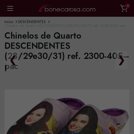
0
Início
DESCENDENTES
Chinelos de Quarto DESCENDENTES (28/29e30/31) ref. 2300-405–pac
Chinelos de Quarto
DESCENDENTES
(28/29e30/31) ref. 2300-405–
❮
❯
pac