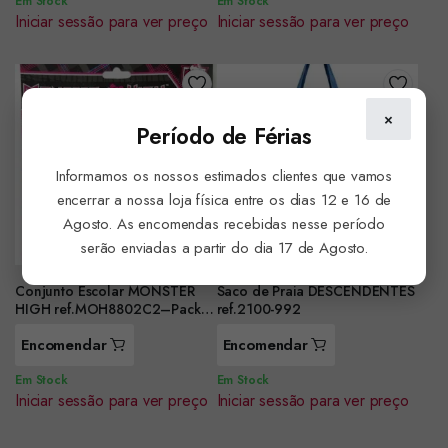
Em Stock
Em Stock
Iniciar sessão para ver preço
Iniciar sessão para ver preço
×
Período de Férias
Informamos os nossos estimados clientes que vamos
encerrar a nossa loja física entre os dias 12 e 16 de
Agosto. As encomendas recebidas nesse período
serão enviadas a partir do dia 17 de Agosto.
Conjunto Escolar MONSTER
Saco de Praia DESCENDENTES
HIGH ref.MOH8802C2–Pack
ref.2100-992
de 2 unidades-
Encomendar
Encomendar
Em Stock
Em Stock
Iniciar sessão para ver preço
Iniciar sessão para ver preço