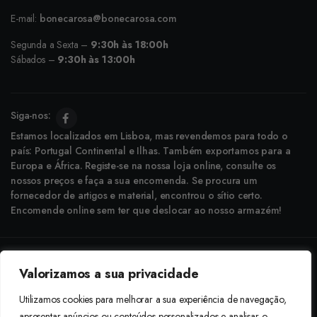
E-mail:
bonecarosa@bonecarosa.com
Segunda a Sexta –
9:30h às 18:00h
Sábados –
9:30h às 13:00h
Siga-nos:
Estamos localizados em Lisboa, mas revendemos para todo o
país: Portugal Continental e Ilhas. Também exportamos para a
Europa e África. Registe-se na nossa loja online, consulte os
nossos preços e faça a sua encomenda. Se procura um
fornecedor de artigos e material, encontrou o sítio certo.
Encomende online sem ter que deslocar ao nosso armazém!
Copyright © 2025 Boneca Rosa. Desenvolvido pela
Agência do Bairro
Valorizamos a sua privacidade
Aceitamos: Transferência Bancária e Envio à Cobrança
Utilizamos cookies para melhorar a sua experiência de navegação,
apresentar anúncios ou conteúdos personalizados e analisar o