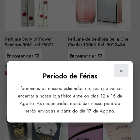
Perfume Story of Flower
Perfume de Senhora Bella Che
Senhora 50ML ref.P8071
Chatler 100ML Ref. 5022434
Encomendar
Encomendar
Em Stock
Em Stock
×
Iniciar sessão para ver preço
Iniciar sessão para ver preço
Período de Férias
Informamos os nossos estimados clientes que vamos
encerrar a nossa loja física entre os dias 12 e 16 de
Agosto. As encomendas recebidas nesse período
serão enviadas a partir do dia 17 de Agosto.