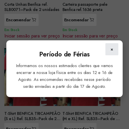
Corta Unhas Benfica ref.
Carteira passaporte pele
SLB0071–Pack de 2 unidades
Benfica ref.1636 preta
Encomendar
Encomendar
Em Stock
Em Stock
Iniciar sessão para ver preço
Iniciar sessão para ver preço
×
Período de Férias
Informamos os nossos estimados clientes que vamos
encerrar a nossa loja física entre os dias 12 e 16 de
Agosto. As encomendas recebidas nesse período
serão enviadas a partir do dia 17 de Agosto.
T-Shirt BENFICA TRICAMPEÃO
T-Shirt BENFICA TRICAMPEÃO
(S e L) Ref. SLB35–Pack de 2
(M e XL) Ref. SLB35–Pack de 2
unidade
unidad