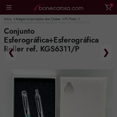
0
Início
Artigos Licenciados dos Clubes
FC Porto
Conjunto Esferográfica+Esferográfica Roller ref. KGS6311/P
Conjunto
Esferográfica+Esferográfica
Roller ref. KGS6311/P
❮
❯