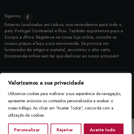
Siga-nos:
Estamos localizados em Lisboa, mas revendemos para todo o
país: Portugal Continental e Ilhas. Também exportamos para a
Europa e África. Registe-se na nossa loja online, consulte os
nossos preços e faça a sua encomenda. Se procura um
fornecedor de artigos e material, encontrou o sítio certo.
Encomende online sem ter que deslocar ao nosso armazém!
Copyright © 2025 Boneca Rosa. Desenvolvido pela
Agência do Bairro
Valorizamos a sua privacidade
Aceitamos: Transferência Bancária e Envio à Cobrança
Utilizamos cookies para melhorar a sua experiência de navegação,
apresentar anúncios ou conteúdos personalizados e analisar o
nosso tráfego. Ao clicar em "Aceitar Todos", concorda com a
utilização de cookies.
Personalizar
Rejeitar
Aceite tudo