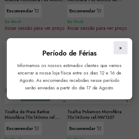
ref. YE83035
YE18221
Encomendar
Encomendar
Em Stock
Em Stock
Iniciar sessão para ver preço
Iniciar sessão para ver preço
×
Período de Férias
Informamos os nossos estimados clientes que vamos
encerrar a nossa loja física entre os dias 12 e 16 de
Agosto. As encomendas recebidas nesse período
serão enviadas a partir do dia 17 de Agosto.
Toalha de Praia Barbie
Toalha Pokemon Microfibra
Microfibra 70x140cms ref.
70x140cms ref.NW1337
YE18027
Encomendar
Encomendar