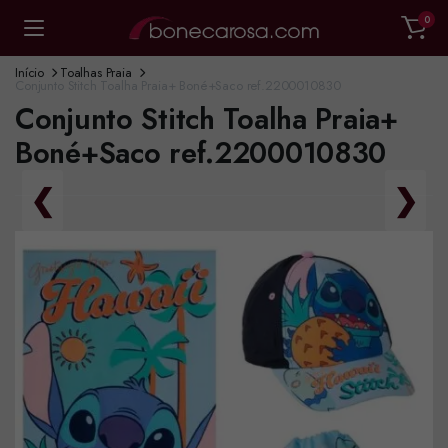
0
Início
Toalhas Praia
Conjunto Stitch Toalha Praia+ Boné+Saco ref.2200010830
Conjunto Stitch Toalha Praia+
Boné+Saco ref.2200010830
❮
❯