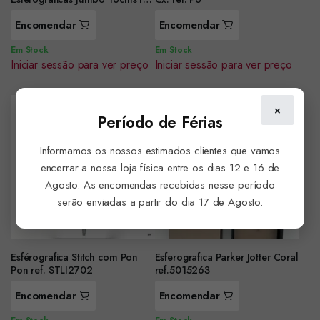
2700002053
Encomendar
Encomendar
Em Stock
Em Stock
Iniciar sessão para ver preço
Iniciar sessão para ver preço
×
Período de Férias
Informamos os nossos estimados clientes que vamos
encerrar a nossa loja física entre os dias 12 e 16 de
Agosto. As encomendas recebidas nesse período
serão enviadas a partir do dia 17 de Agosto.
Esférografica Stitch com Pon
Esferografica Parker Jotter Coral
Pon ref. STLI2702
ref.5015263
Encomendar
Encomendar