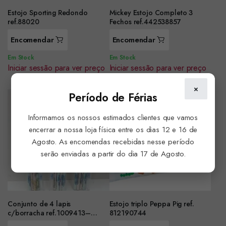
Estojo Sporting Redondo
Mickey Estojo Completo 3
ref.88020
Fechos ref.442538857
Encomendar
Encomendar
Em Stock
Em Stock
Iniciar sessão para ver preço
Iniciar sessão para ver preço
×
Período de Férias
Informamos os nossos estimados clientes que vamos
encerrar a nossa loja física entre os dias 12 e 16 de
Agosto. As encomendas recebidas nesse período
serão enviadas a partir do dia 17 de Agosto.
Conjunto de 4 lapis
Estojo triplo Peppa Pig ref.
c/borracha ref.1009413–
812190744
conjunto de 3 packs