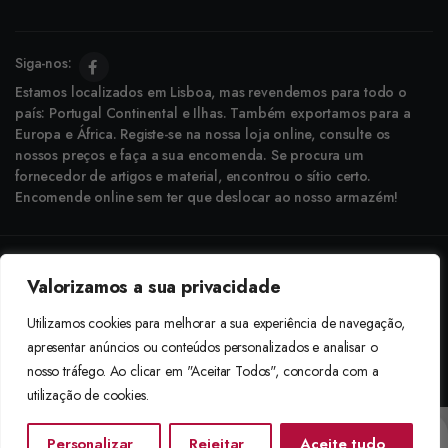
Siga-nos:
Estamos localizados em Lisboa, mas revendemos para todo o
país: Portugal Continental e Ilhas. Também exportamos para a
Europa e África. Registe-se na nossa loja online, consulte os
nossos preços e faça a sua encomenda. Se procura um
fornecedor de artigos e material, encontrou o sítio certo.
Encomende online sem ter que deslocar ao nosso armazém!
Copyright © 2025 Boneca Rosa. Desenvolvido pela
Agência do Bairro
Valorizamos a sua privacidade
Aceitamos: Transferência Bancária e Envio à Cobrança
Utilizamos cookies para melhorar a sua experiência de navegação,
apresentar anúncios ou conteúdos personalizados e analisar o
nosso tráfego. Ao clicar em "Aceitar Todos", concorda com a
utilização de cookies.
Personalizar
Rejeitar
Aceite tudo