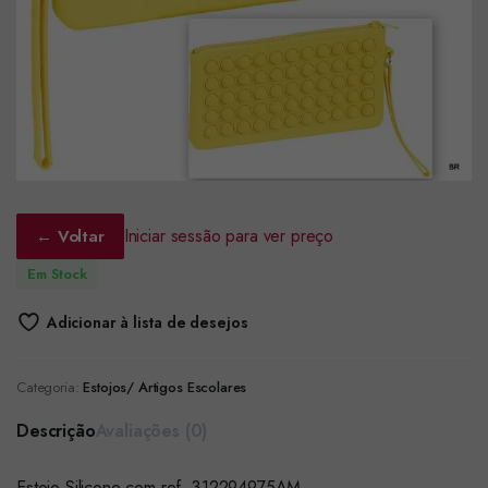
Iniciar sessão para ver preço
← Voltar
Em Stock
Adicionar à lista de desejos
Categoria:
Estojos/ Artigos Escolares
Descrição
Avaliações (0)
Estojo Silicone com ref. 312294975AM