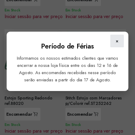
Em Stock
Em Stock
Iniciar sessão para ver preço
Iniciar sessão para ver preço
×
Período de Férias
Informamos os nossos estimados clientes que vamos
encerrar a nossa loja física entre os dias 12 e 16 de
Agosto. As encomendas recebidas nesse período
serão enviadas a partir do dia 17 de Agosto.
Estojo Sporting Redondo
Stitch Estojo com Marcadores
ref.88020
p/Colorir ref.ST252262
Encomendar
Encomendar
Em Stock
Em Stock
Iniciar sessão para ver preço
Iniciar sessão para ver preço