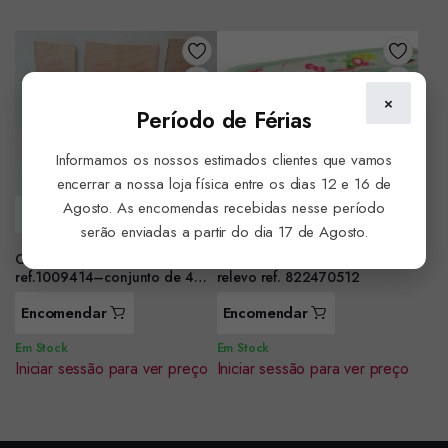
×
Período de Férias
Informamos os nossos estimados clientes que vamos
encerrar a nossa loja física entre os dias 12 e 16 de
Agosto. As encomendas recebidas nesse período
serão enviadas a partir do dia 17 de Agosto.
Conjunto de 4 lapis
Estojo Hello Kitty 2 Fechos com
ref.1009414–conjunto de 4
relevo ref. 822470512
pack
Encomendar
Encomendar
Em Stock
Em Stock
Iniciar sessão para ver preço
Iniciar sessão para ver preço