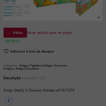
Iniciar sessão para ver preço
← Voltar
Em Stock
Adicionar à lista de desejos
Categorias:
Artigos Papelaria
,
Artigos Unicornio
,
Estojos/ Artigos Escolares
Descrição
Avaliações (0)
Estojo (triplo) 3 Divisoes Animais ref.KL11376