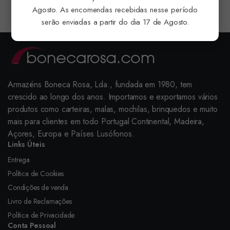
Agosto. As encomendas recebidas nesse período
serão enviadas a partir do dia 17 de Agosto.
Armazéns Boneca Rosa, Lda., fundada em 1980, tem
crescido ao longo dos anos. Importamos e exportamos vários
produtos como carteiras, malas, mochilas, brinquedos e muito
mais para clientes em todo Portugal Continental, Madeira,
Açores, Europa e Países Lusófonos.
Links Úteis
Entrega
Política de Cookies
Condições de venda
Livro de Reclamações
Política de Privacidade
Conta Pessoal