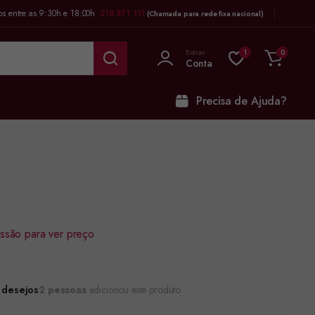
os entre as 9:30h e 18:00h
218 871 111
(Chamada para rede fixa nacional)
Entrar
1
0
Conta
Precisa de Ajuda?
sessão para ver preço
e desejos
2 pessoas
adicionou este produto