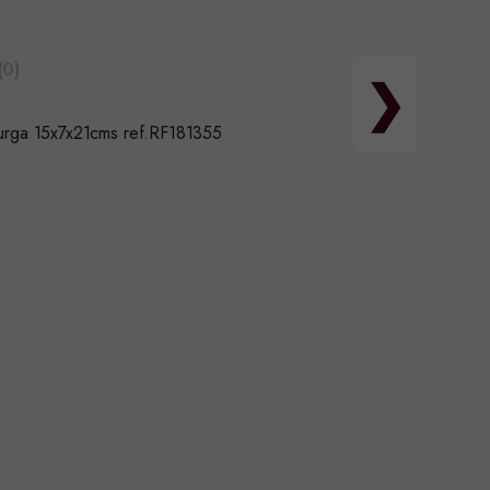
(0)
❯
urga 15x7x21cms ref.RF181355