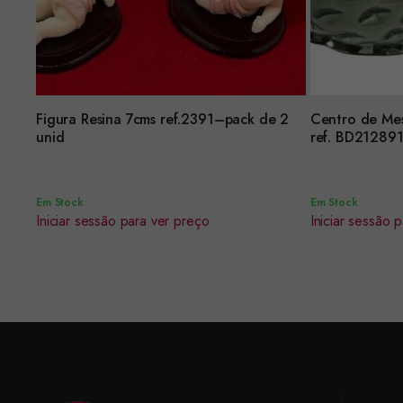
Figura Resina 7cms ref.2391–pack de 2
Centro de Me
Encomendar
Encomendar
unid
ref. BD21289
Em Stock
Em Stock
Iniciar sessão para ver preço
Iniciar sessão 