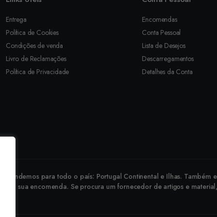
Entrega
Encomendas
Política de Cookies
Conta Pessoal
Condições de venda
Lista de Desejos
Livro de Reclamações
Descarregamentos
Política de Privacidade
Detalhes da Conta
revendemos para todo o país: Portugal Continental e Ilhas. Também ex
 faça a sua encomenda. Se procura um fornecedor de artigos e material