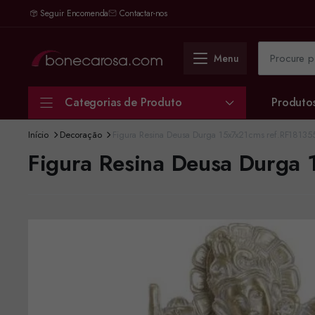
Seguir Encomenda
Contactar-nos
Menu
Categorias de Produto
Produto
Início
Decoração
Figura Resina Deusa Durga 15x7x21cms ref.RF18135
Figura Resina Deusa Durga