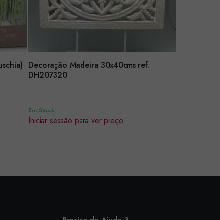
uschia)
Decoração Madeira 30x40cms ref.
Encomendar
DH207320
Em Stock
Iniciar sessão para ver preço
Precisa de Ajuda ?