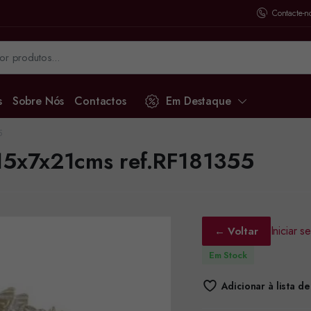
Contacte-n
s
Sobre Nós
Contactos
Em Destaque
5
 15x7x21cms ref.RF181355
Iniciar 
← Voltar
Em Stock
Adicionar à lista d