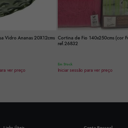
sa Vidro Ananas 20X12cms
Cortina de Fio 140x250cms (cor F
Encomendar
1
ref.26832
Em Stock
para ver preço
Iniciar sessão para ver preço
Links Úteis
Conta Pessoal