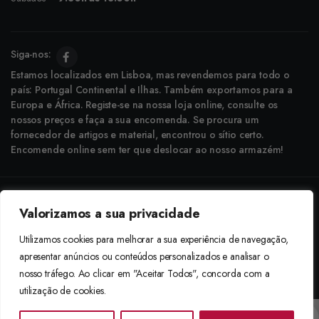
Siga-nos:
Estamos localizados em Lisboa, mas revendemos para todo o
país: Portugal Continental e Ilhas. Também exportamos para a
Europa e África. Registe-se na nossa loja online, consulte os
nossos preços e faça a sua encomenda. Se procura um
fornecedor de artigos e material, encontrou o sítio certo.
Encomende online sem ter que deslocar ao nosso armazém!
Copyright © 2025 Boneca Rosa. Desenvolvido pela
Agência do Bairro
Valorizamos a sua privacidade
Aceitamos: Transferência Bancária e Envio à Cobrança
Utilizamos cookies para melhorar a sua experiência de navegação,
apresentar anúncios ou conteúdos personalizados e analisar o
nosso tráfego. Ao clicar em "Aceitar Todos", concorda com a
utilização de cookies.