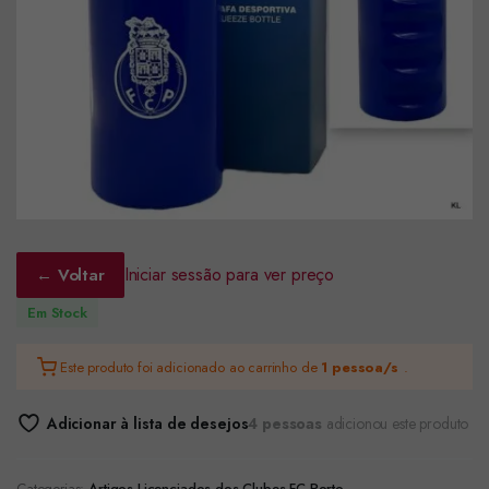
Iniciar sessão para ver preço
← Voltar
Em Stock
Este produto foi adicionado ao carrinho de
1 pessoa/s
.
Adicionar à lista de desejos
4 pessoas
adicionou este produto
Categorias:
Artigos Licenciados dos Clubes
,
FC Porto