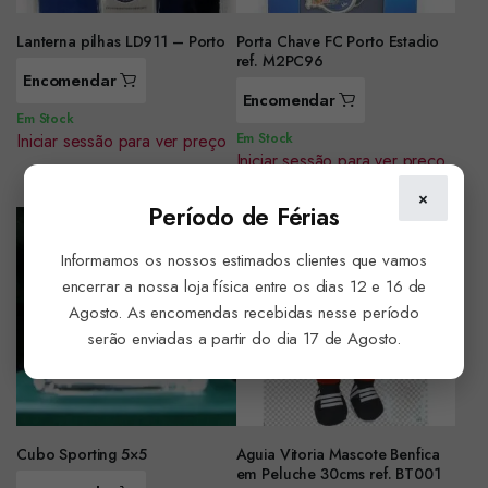
Lanterna pilhas LD911 – Porto
Porta Chave FC Porto Estadio
ref. M2PC96
Encomendar
Encomendar
Em Stock
Iniciar sessão para ver preço
Em Stock
Iniciar sessão para ver preço
×
Período de Férias
Informamos os nossos estimados clientes que vamos
encerrar a nossa loja física entre os dias 12 e 16 de
Agosto. As encomendas recebidas nesse período
serão enviadas a partir do dia 17 de Agosto.
Cubo Sporting 5×5
Aguia Vitoria Mascote Benfica
em Peluche 30cms ref. BT001