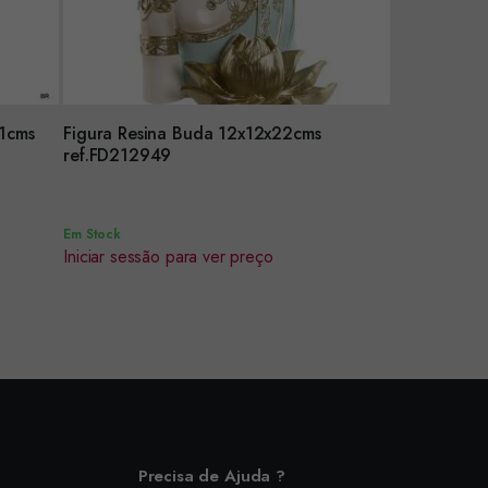
21cms
Figura Resina Buda 12x12x22cms
Encomendar
ref.FD212949
Em Stock
Iniciar sessão para ver preço
Precisa de Ajuda ?