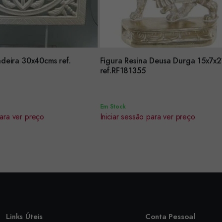
eira 30x40cms ref.
Figura Resina Deusa Durga 15x7x
Encomendar
ref.RF181355
Em Stock
para ver preço
Iniciar sessão para ver preço
Links Úteis
Conta Pessoal