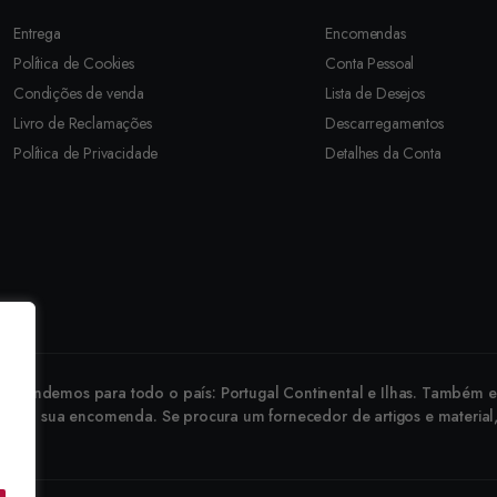
Entrega
Encomendas
Política de Cookies
Conta Pessoal
Condições de venda
Lista de Desejos
Livro de Reclamações
Descarregamentos
Política de Privacidade
Detalhes da Conta
revendemos para todo o país: Portugal Continental e Ilhas. Também ex
 faça a sua encomenda. Se procura um fornecedor de artigos e material