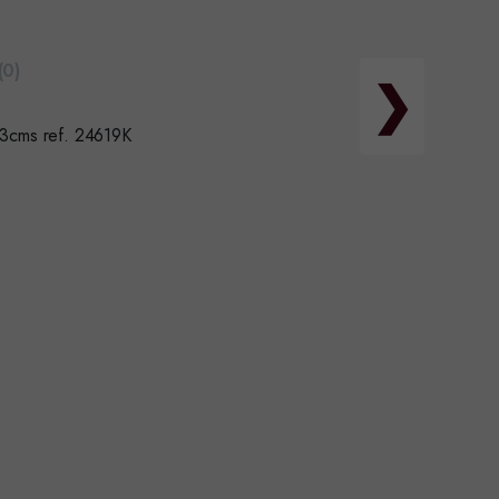
(0)
❯
3cms ref. 24619K