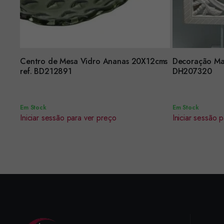
Centro de Mesa Vidro Ananas 20X12cms
Decoração Mad
Encomendar
Encomendar
ref. BD212891
DH207320
Em Stock
Em Stock
Iniciar sessão para ver preço
Iniciar sessão 