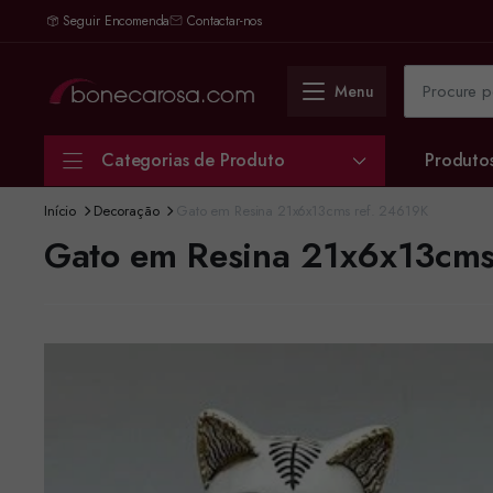
Seguir Encomenda
Contactar-nos
Menu
Categorias de Produto
Produto
Início
Decoração
Gato em Resina 21x6x13cms ref. 24619K
Gato em Resina 21x6x13cms