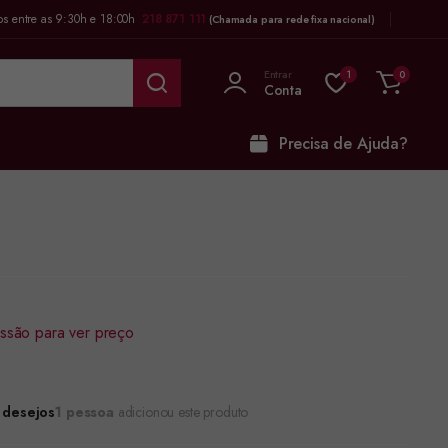
os entre as 9:30h e 18:00h
218 871 111
(Chamada para rede fixa nacional)
Entrar
1
0
Conta
Precisa de Ajuda?
sessão para ver preço
e desejos
1 pessoa
adicionou este produto