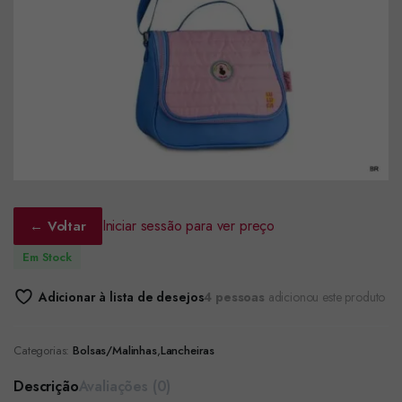
Iniciar sessão para ver preço
← Voltar
Em Stock
Adicionar à lista de desejos
4 pessoas
adicionou este produto
Categorias:
Bolsas/Malinhas
,
Lancheiras
Descrição
Avaliações (0)