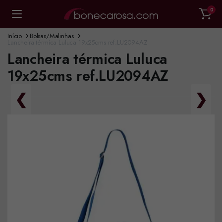
0
Início
Bolsas/Malinhas
Lancheira térmica Luluca 19x25cms ref.LU2094AZ
Lancheira térmica Luluca
19x25cms ref.LU2094AZ
❮
❯