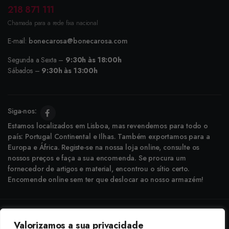
218 871 111
Chamada para a rede fixa nacional
E-mail:
bonecarosa@bonecarosa.com
Segunda a Sexta –
9:30h às 18:00h
Sábados –
9:30h às 13:00h
Siga-nos:
Estamos localizados em Lisboa, mas revendemos para todo o
país: Portugal Continental e Ilhas. Também exportamos para a
Europa e África. Registe-se na nossa loja online, consulte os
nossos preços e faça a sua encomenda. Se procura um
fornecedor de artigos e material, encontrou o sítio certo.
Encomende online sem ter que deslocar ao nosso armazém!
Copyright © 2025 Boneca Rosa. Desenvolvido pela
Agência do Bairro
Valorizamos a sua privacidade