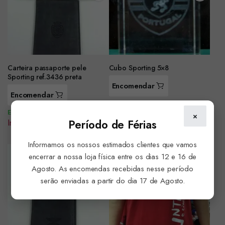
Carteira passaporte pele
Cubo Sporting 5×8
Sporting ref.3436 preta
Encomendar
Encomendar
Em Stock
Em Stock
Iniciar sessão para ver preço
×
Período de Férias
Iniciar sessão para ver preço
Informamos os nossos estimados clientes que vamos
encerrar a nossa loja física entre os dias 12 e 16 de
Agosto. As encomendas recebidas nesse período
serão enviadas a partir do dia 17 de Agosto.