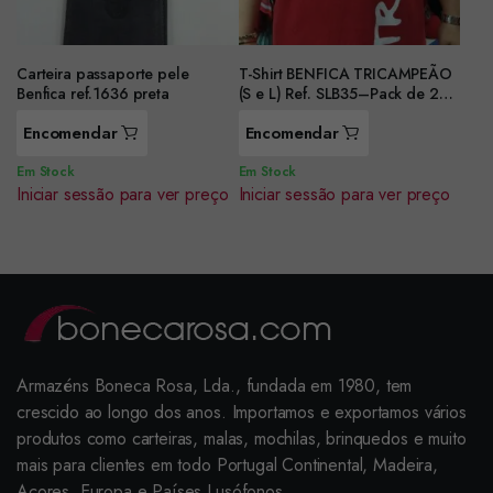
Carteira passaporte pele
T-Shirt BENFICA TRICAMPEÃO
Benfica ref.1636 preta
(S e L) Ref. SLB35–Pack de 2
unidade
Encomendar
Encomendar
Em Stock
Em Stock
Iniciar sessão para ver preço
Iniciar sessão para ver preço
Armazéns Boneca Rosa, Lda., fundada em 1980, tem
crescido ao longo dos anos. Importamos e exportamos vários
produtos como carteiras, malas, mochilas, brinquedos e muito
mais para clientes em todo Portugal Continental, Madeira,
Açores, Europa e Países Lusófonos.