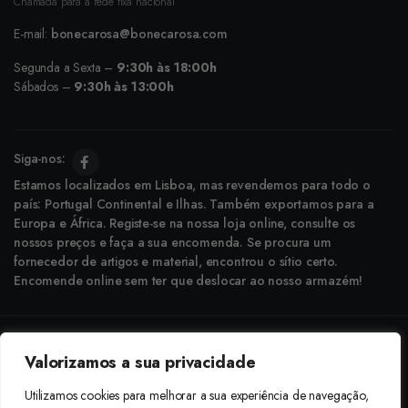
Chamada para a rede fixa nacional
E-mail:
bonecarosa@bonecarosa.com
Segunda a Sexta –
9:30h às 18:00h
Sábados –
9:30h às 13:00h
Siga-nos:
Estamos localizados em Lisboa, mas revendemos para todo o
país: Portugal Continental e Ilhas. Também exportamos para a
Europa e África. Registe-se na nossa loja online, consulte os
nossos preços e faça a sua encomenda. Se procura um
fornecedor de artigos e material, encontrou o sítio certo.
Encomende online sem ter que deslocar ao nosso armazém!
Copyright © 2025 Boneca Rosa. Desenvolvido pela
Agência do Bairro
Valorizamos a sua privacidade
Aceitamos: Transferência Bancária e Envio à Cobrança
Utilizamos cookies para melhorar a sua experiência de navegação,