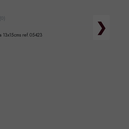
(0)
❯
la 13x15cms ref.05423