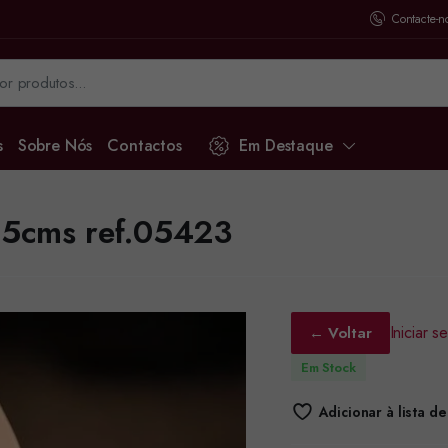
Contacte-n
s
Sobre Nós
Contactos
Em Destaque
x15cms ref.05423
Iniciar 
← Voltar
Em Stock
Adicionar à lista d