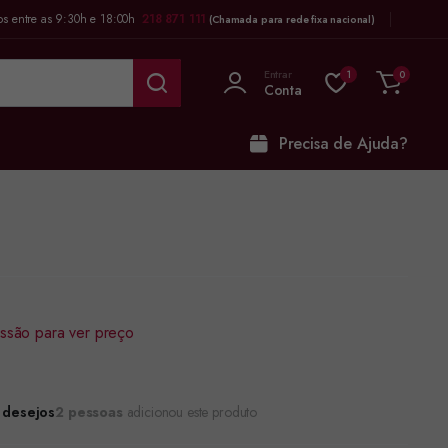
os entre as 9:30h e 18:00h
218 871 111
(Chamada para rede fixa nacional)
Entrar
1
0
Conta
Precisa de Ajuda?
sessão para ver preço
e desejos
2 pessoas
adicionou este produto