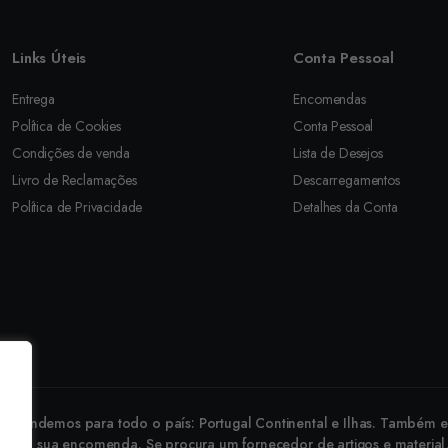
Links Úteis
Conta Pessoal
Entrega
Encomendas
Política de Cookies
Conta Pessoal
Condições de venda
Lista de Desejos
Livro de Reclamações
Descarregamentos
Política de Privacidade
Detalhes da Conta
revendemos para todo o país: Portugal Continental e Ilhas. Também ex
 faça a sua encomenda. Se procura um fornecedor de artigos e material