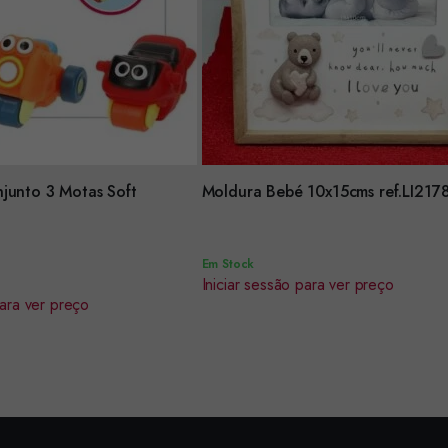
Encomendar
junto 3 Motas Soft
Moldura Bebé 10x15cms ref.LI217
Em Stock
Iniciar sessão para ver preço
para ver preço