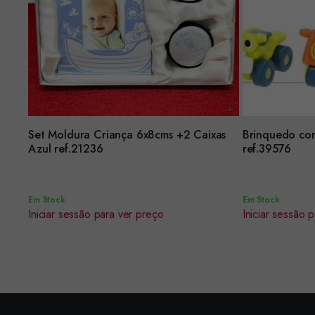
Set Moldura Criança 6x8cms +2 Caixas
Brinquedo con
Encomendar
Encomendar
Azul ref.21236
ref.39576
Em Stock
Em Stock
Iniciar sessão para ver preço
Iniciar sessão 