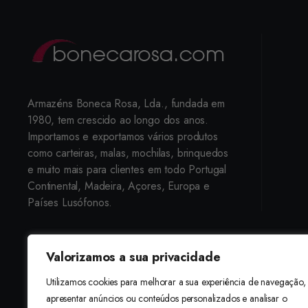
Armazéns Boneca Rosa, Lda., fundada em
1980, tem crescido ao longo dos anos.
Importamos e exportamos vários produtos
como carteiras, malas, mochilas, brinquedos
e muito mais para clientes em todo Portugal
Continental, Madeira, Açores, Europa e
Países Lusófonos.
Valorizamos a sua privacidade
Utilizamos cookies para melhorar a sua experiência de navegação,
Estamos localizados em Lisboa, mas 
apresentar anúncios ou conteúdos personalizados e analisar o
Siga-nos:
online, consulte os nossos preços e