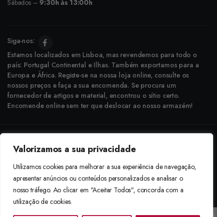
Sábados –
9:30h às 13:00h
Siga-nos:
Estamos localizados em Lisboa, mas revendemos para todo o
país: Portugal Continental e Ilhas. Também exportamos para a
Europa e África. Registe-se na nossa loja online, consulte os
nossos preços e faça a sua encomenda. Se procura um
fornecedor de artigos e material, encontrou o sítio certo.
Encomende online sem ter que deslocar ao nosso armazém!
Copyright © 2025 Boneca Rosa. Desenvolvido pela
Agência do Bairro
Valorizamos a sua privacidade
Aceitamos: Transferência Bancária e Envio à Cobrança
Utilizamos cookies para melhorar a sua experiência de navegação,
apresentar anúncios ou conteúdos personalizados e analisar o
nosso tráfego. Ao clicar em "Aceitar Todos", concorda com a
utilização de cookies.