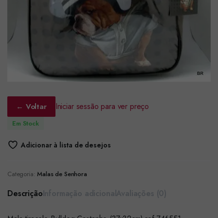
Iniciar sessão para ver preço
← Voltar
Em Stock
Adicionar à lista de desejos
Categoria:
Malas de Senhora
Descrição
Informação adicional
Avaliações (0)