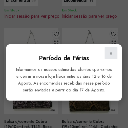
Encomendar
Encomendar
Em Stock
Em Stock
Iniciar sessão para ver preço
Iniciar sessão para ver preço
×
Período de Férias
Informamos os nossos estimados clientes que vamos
encerrar a nossa loja física entre os dias 12 e 16 de
Agosto. As encomendas recebidas nesse período
serão enviadas a partir do dia 17 de Agosto.
Bolsa c/corrente Cobra
Bolsa c/corrente Cobra
(19x10cm) ref. 1145–Rosa
(19x10cm) ref. 1145–Castanho