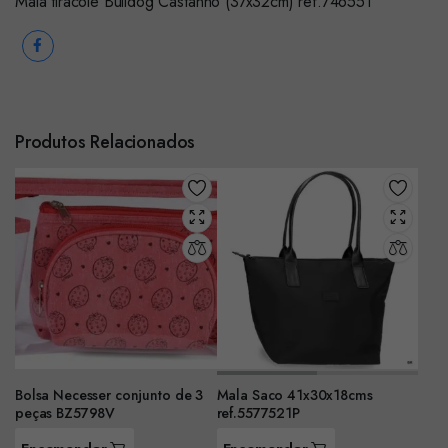
Mala tiracole Bulldog Castanho (37x32cm) ref.746551
Produtos Relacionados
Bolsa Necesser conjunto de 3
Mala Saco 41x30x18cms
peças BZ5798V
ref.5577521P