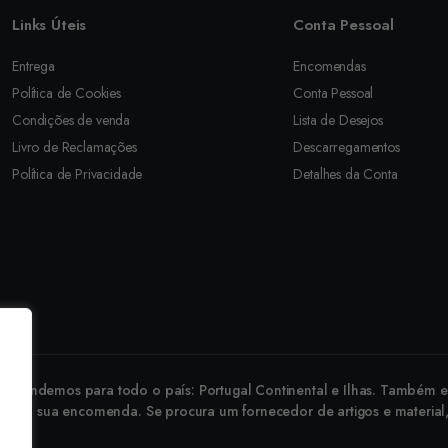
Links Úteis
Conta Pessoal
Entrega
Encomendas
Política de Cookies
Conta Pessoal
Condições de venda
Lista de Desejos
Livro de Reclamações
Descarregamentos
Política de Privacidade
Detalhes da Conta
revendemos para todo o país: Portugal Continental e Ilhas. Também ex
 faça a sua encomenda. Se procura um fornecedor de artigos e material