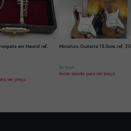
Encomendar
rompeta em Meatal ref.
Miniatura Guitarra 15.5cms ref. 2
Em Stock
Iniciar sessão para ver preço
para ver preço