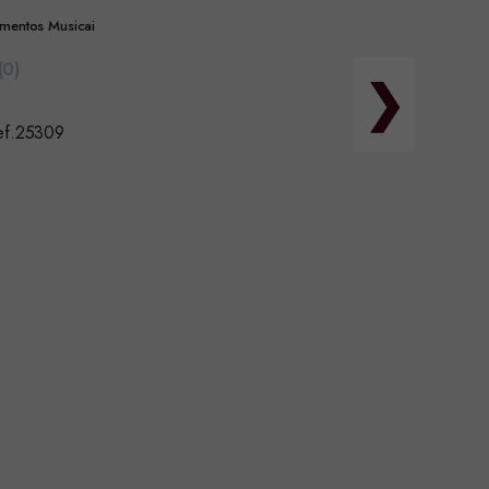
rumentos Musicai
(0)
❯
ref.25309