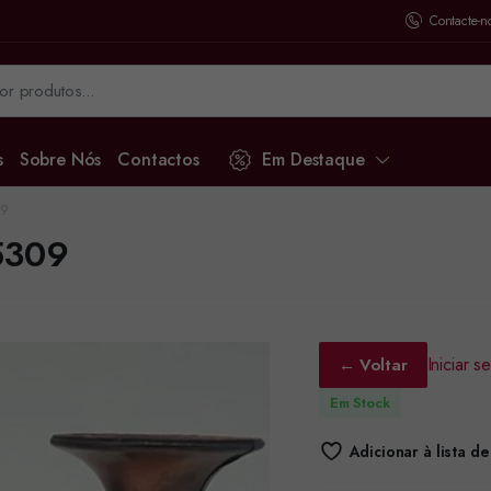
Contacte-n
s
Sobre Nós
Contactos
Em Destaque
09
5309
Iniciar 
← Voltar
Em Stock
Adicionar à lista d