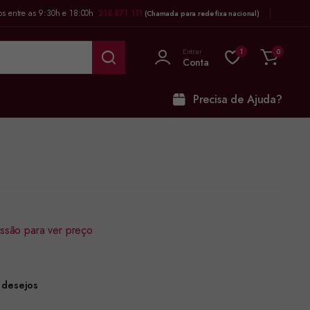
os entre as 9:30h e 18:00h
218 871 111
(Chamada para rede fixa nacional)
Entrar
1
0
Conta
Precisa de Ajuda?
sessão para ver preço
e desejos