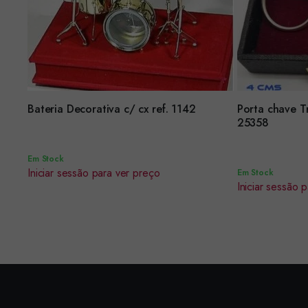
Encomendar
Bateria Decorativa c/ cx ref. 1142
Porta chave T
Encomendar
25358
Em Stock
Iniciar sessão para ver preço
Em Stock
Iniciar sessão 