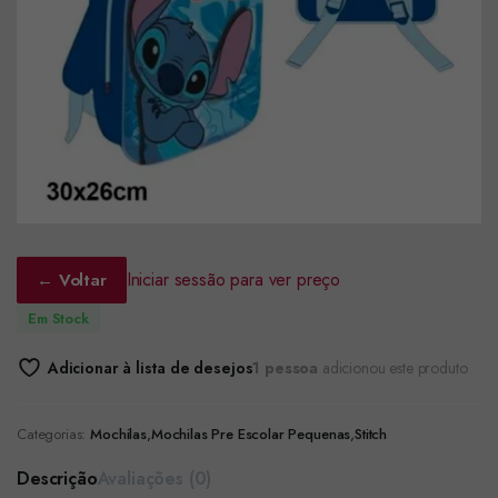
Iniciar sessão para ver preço
← Voltar
Em Stock
Adicionar à lista de desejos
1 pessoa
adicionou este produto
Categorias:
Mochilas
,
Mochilas Pre Escolar Pequenas
,
Stitch
Descrição
Avaliações (0)