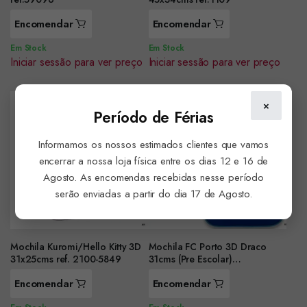
Encomendar
Encomendar
Em Stock
Em Stock
Iniciar sessão para ver preço
Iniciar sessão para ver preço
×
Período de Férias
Informamos os nossos estimados clientes que vamos
encerrar a nossa loja física entre os dias 12 e 16 de
Agosto. As encomendas recebidas nesse período
serão enviadas a partir do dia 17 de Agosto.
Mochila Kuromi/Hello Kitty 3D
Mochila FC Porto 3D Draco
31x25cms ref. 2100-5849
31cms (Pre Escolar)
ref.FCP1104
Encomendar
Encomendar