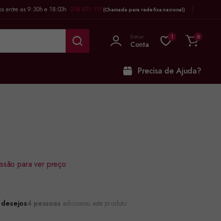
os entre as 9:30h e 18:00h
218 871 111
(Chamada para rede fixa nacional)
Entrar
1
0
Conta
Precisa de Ajuda?
sessão para ver preço
e desejos
4 pessoas
adicionou este produto