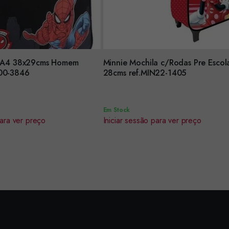
le A4 38x29cms Homem
Minnie Mochila c/Rodas Pre Escol
Encomendar
100-3846
28cms ref.MIN22-1405
Em Stock
para ver preço
Iniciar sessão para ver preço