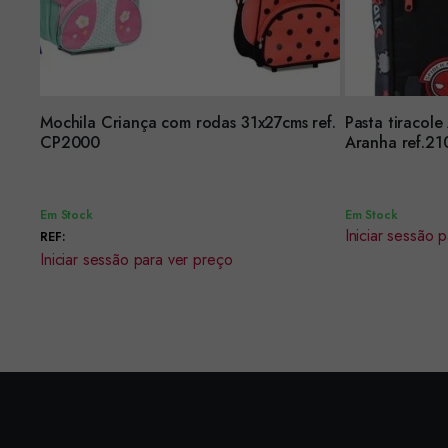
Mochila Criança com rodas 31x27cms ref.
Pasta tiraco
Encomendar
Encomendar
CP2000
Aranha ref.2
Em Stock
Em Stock
Iniciar sessão 
REF:
Iniciar sessão para ver preço