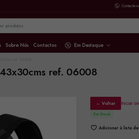
Contacte-n
s
Sobre Nós
Contactos
Em Destaque
x30cms ref. 06008
 43x30cms ref. 06008
Iniciar 
← Voltar
Em Stock
Adicionar à lista d