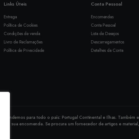
Links Úteis
Conta Pessoal
Entrega
Encomendas
Política de Cookies
Conta Pessoal
Condições de venda
Lista de Desejos
Livro de Reclamações
Descarregamentos
Política de Privacidade
Detalhes da Conta
revendemos para todo o país: Portugal Continental e Ilhas. Também ex
 faça a sua encomenda. Se procura um fornecedor de artigos e material