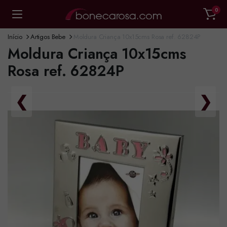
0
Início
Artigos Bebe
Moldura Criança 10x15cms Rosa ref. 62824P
Moldura Criança 10x15cms
Rosa ref. 62824P
❮
❯