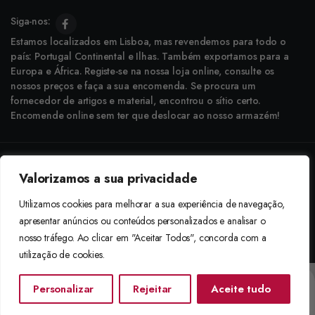
Siga-nos:
Estamos localizados em Lisboa, mas revendemos para todo o
país: Portugal Continental e Ilhas. Também exportamos para a
Europa e África. Registe-se na nossa loja online, consulte os
nossos preços e faça a sua encomenda. Se procura um
fornecedor de artigos e material, encontrou o sítio certo.
Encomende online sem ter que deslocar ao nosso armazém!
Copyright © 2025 Boneca Rosa. Desenvolvido pela
Agência do Bairro
Valorizamos a sua privacidade
Aceitamos: Transferência Bancária e Envio à Cobrança
Utilizamos cookies para melhorar a sua experiência de navegação,
apresentar anúncios ou conteúdos personalizados e analisar o
nosso tráfego. Ao clicar em "Aceitar Todos", concorda com a
utilização de cookies.
Personalizar
Rejeitar
Aceite tudo
Início
Categorias
Procurar
Lista De Desejos
Conta