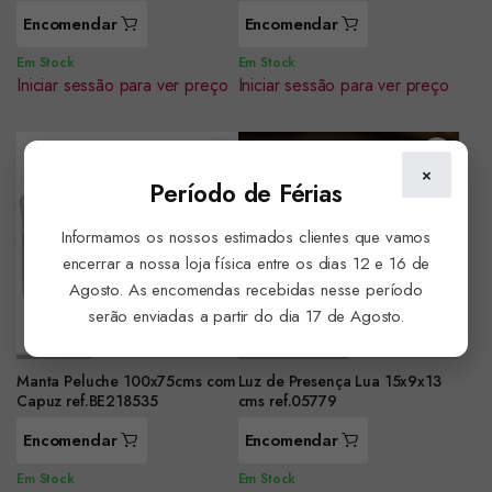
Encomendar
Encomendar
Em Stock
Em Stock
Iniciar sessão para ver preço
Iniciar sessão para ver preço
×
Período de Férias
Informamos os nossos estimados clientes que vamos
encerrar a nossa loja física entre os dias 12 e 16 de
Agosto. As encomendas recebidas nesse período
serão enviadas a partir do dia 17 de Agosto.
Manta Peluche 100x75cms com
Luz de Presença Lua 15x9x13
Capuz ref.BE218535
cms ref.05779
Encomendar
Encomendar
Em Stock
Em Stock