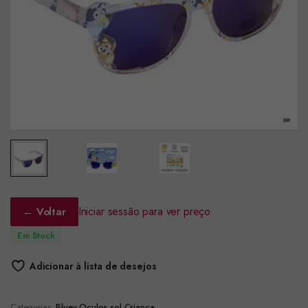
Iniciar sessão para ver preço
← Voltar
Em Stock
Adicionar à lista de desejos
Categorias:
Bluey
,
Oculos sol Criança