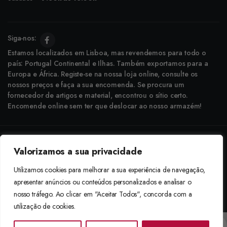
Siga-nos:
Estamos localizados em Lisboa, mas revendemos para todo o
país: Portugal Continental e Ilhas. Também exportamos para a
Europa e África. Registe-se na nossa loja online, consulte os
nossos preços e faça a sua encomenda. Se procura um
fornecedor de artigos e material, encontrou o sítio certo.
Encomende online sem ter que deslocar ao nosso armazém!
Copyright © 2025 Boneca Rosa. Desenvolvido pela
Agência do Bairro
Valorizamos a sua privacidade
Aceitamos: Transferência Bancária e Envio à Cobrança
Utilizamos cookies para melhorar a sua experiência de navegação,
apresentar anúncios ou conteúdos personalizados e analisar o
nosso tráfego. Ao clicar em "Aceitar Todos", concorda com a
utilização de cookies.