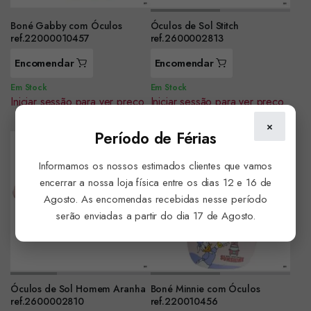
Boné Gabby com Óculos
Óculos de Sol Stitch
ref.22000010457
ref.2600002813
Encomendar
Encomendar
Em Stock
Em Stock
Iniciar sessão para ver preço
Iniciar sessão para ver preço
×
Período de Férias
Informamos os nossos estimados clientes que vamos
encerrar a nossa loja física entre os dias 12 e 16 de
Agosto. As encomendas recebidas nesse período
serão enviadas a partir do dia 17 de Agosto.
Óculos de Sol Homem Aranha
Boné Minnie com Óculos
ref.2600002810
ref.220010456