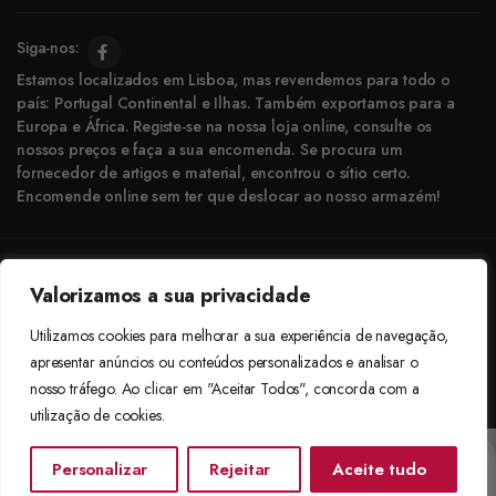
Siga-nos:
Estamos localizados em Lisboa, mas revendemos para todo o
país: Portugal Continental e Ilhas. Também exportamos para a
Europa e África. Registe-se na nossa loja online, consulte os
nossos preços e faça a sua encomenda. Se procura um
fornecedor de artigos e material, encontrou o sítio certo.
Encomende online sem ter que deslocar ao nosso armazém!
Copyright © 2025 Boneca Rosa. Desenvolvido pela
Agência do Bairro
Valorizamos a sua privacidade
Aceitamos: Transferência Bancária e Envio à Cobrança
Utilizamos cookies para melhorar a sua experiência de navegação,
apresentar anúncios ou conteúdos personalizados e analisar o
nosso tráfego. Ao clicar em "Aceitar Todos", concorda com a
utilização de cookies.
Personalizar
Rejeitar
Aceite tudo
Início
Categorias
Procurar
Lista De Desejos
Conta