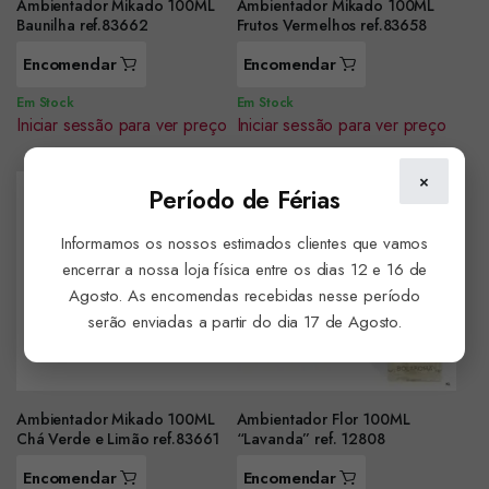
Ambientador Mikado 100ML
Ambientador Mikado 100ML
Baunilha ref.83662
Frutos Vermelhos ref.83658
Encomendar
Encomendar
Em Stock
Em Stock
Iniciar sessão para ver preço
Iniciar sessão para ver preço
×
Período de Férias
Informamos os nossos estimados clientes que vamos
encerrar a nossa loja física entre os dias 12 e 16 de
Agosto. As encomendas recebidas nesse período
serão enviadas a partir do dia 17 de Agosto.
Ambientador Mikado 100ML
Ambientador Flor 100ML
Chá Verde e Limão ref.83661
“Lavanda” ref. 12808
Encomendar
Encomendar