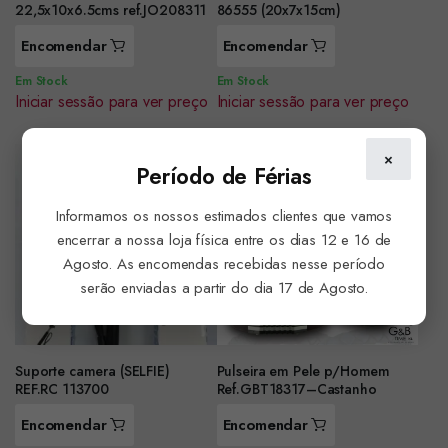
22,5x10x6.5cms ref.JO208311
86555 (20x7x15cm)
Encomendar
Encomendar
Em Stock
Em Stock
Iniciar sessão para ver preço
Iniciar sessão para ver preço
×
Período de Férias
Informamos os nossos estimados clientes que vamos
encerrar a nossa loja física entre os dias 12 e 16 de
Agosto. As encomendas recebidas nesse período
serão enviadas a partir do dia 17 de Agosto.
Suporte camera (SELFIE)
Pulseira em Pele p/Homem
REF.RC 113700
Ref.GBT18317–Castanho
Encomendar
Encomendar