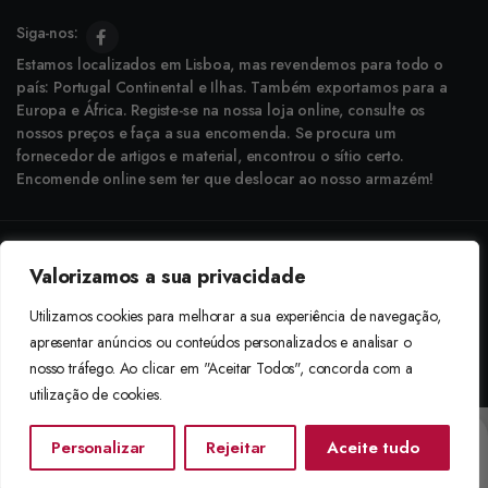
Siga-nos:
Estamos localizados em Lisboa, mas revendemos para todo o
país: Portugal Continental e Ilhas. Também exportamos para a
Europa e África. Registe-se na nossa loja online, consulte os
nossos preços e faça a sua encomenda. Se procura um
fornecedor de artigos e material, encontrou o sítio certo.
Encomende online sem ter que deslocar ao nosso armazém!
Copyright © 2025 Boneca Rosa. Desenvolvido pela
Agência do Bairro
Valorizamos a sua privacidade
Aceitamos: Transferência Bancária e Envio à Cobrança
Utilizamos cookies para melhorar a sua experiência de navegação,
apresentar anúncios ou conteúdos personalizados e analisar o
nosso tráfego. Ao clicar em "Aceitar Todos", concorda com a
utilização de cookies.
Personalizar
Rejeitar
Aceite tudo
Início
Categorias
Procurar
Lista De Desejos
Conta