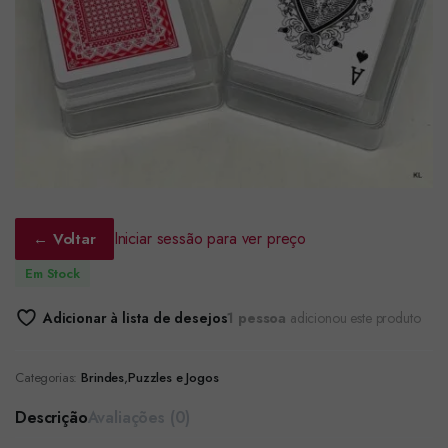
Iniciar sessão para ver preço
← Voltar
Em Stock
Adicionar à lista de desejos
1 pessoa
adicionou este produto
Categorias:
Brindes
,
Puzzles e Jogos
Descrição
Avaliações (0)