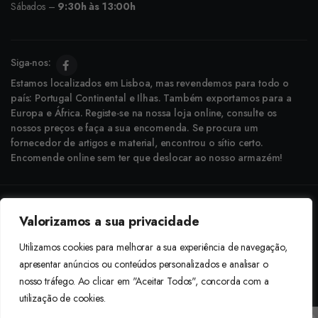
Sábados –
9:30h às 13:00h
Siga-nos:
Estamos localizados em Lisboa, mas revendemos para todo o
país: Portugal Continental e Ilhas. Também exportamos para a
Europa e África. Registe-se na nossa loja online, consulte os
nossos preços e faça a sua encomenda. Se procura um
fornecedor de artigos e material, encontrou o sítio certo.
Encomende online sem ter que deslocar ao nosso armazém!
Copyright © 2025 Boneca Rosa. Desenvolvido pela
Agência do Bairro
Valorizamos a sua privacidade
Aceitamos: Transferência Bancária e Envio à Cobrança
Utilizamos cookies para melhorar a sua experiência de navegação,
apresentar anúncios ou conteúdos personalizados e analisar o
nosso tráfego. Ao clicar em "Aceitar Todos", concorda com a
utilização de cookies.