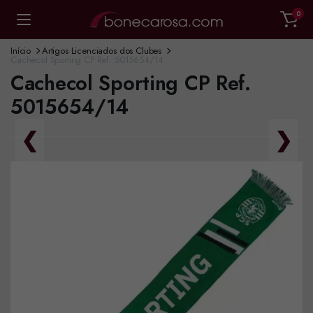
0
Início
Artigos Licenciados dos Clubes
Cachecol Sporting CP Ref. 5015654/14
Cachecol Sporting CP Ref.
5015654/14
❮
❯