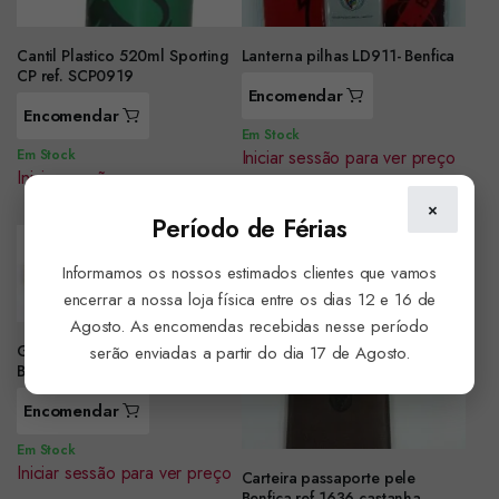
Cantil Plastico 520ml Sporting
Lanterna pilhas LD911- Benfica
CP ref. SCP0919
Encomendar
Encomendar
Em Stock
Em Stock
Iniciar sessão para ver preço
Iniciar sessão para ver preço
×
Período de Férias
Informamos os nossos estimados clientes que vamos
encerrar a nossa loja física entre os dias 12 e 16 de
Agosto. As encomendas recebidas nesse período
Guitarra pequena com logo
serão enviadas a partir do dia 17 de Agosto.
Benfica 63.5cm ref.0040
Encomendar
Em Stock
Iniciar sessão para ver preço
Carteira passaporte pele
Benfica ref.1636 castanha