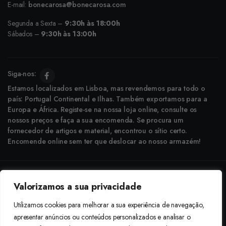
E-mail:
bonecarosa@bonecarosa.com
Segunda a Sexta –
9:30h às 18:00h
Sábados –
9:30h às 13:00h
Siga-nos:
Estamos localizados em Lisboa, mas revendemos para todo o
país: Portugal Continental e Ilhas. Também exportamos para a
Europa e África. Registe-se na nossa loja online, consulte os
nossos preços e faça a sua encomenda. Se procura um
fornecedor de artigos e material, encontrou o sítio certo.
Encomende online sem ter que deslocar ao nosso armazém!
Copyright © 2025 Boneca Rosa. Desenvolvido pela
Agência do Bairro
Valorizamos a sua privacidade
Aceitamos: Transferência Bancária e Envio à Cobrança
Utilizamos cookies para melhorar a sua experiência de navegação,
apresentar anúncios ou conteúdos personalizados e analisar o