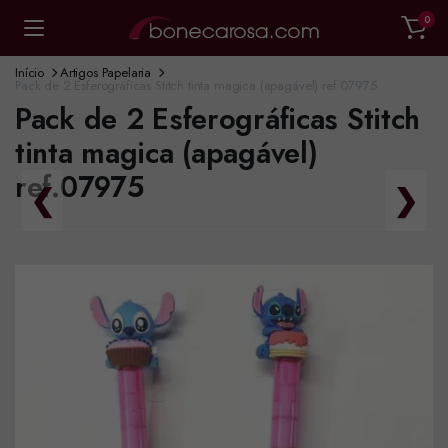
0
Início
Artigos Papelaria
Pack de 2 Esferográficas Stitch tinta magica (apagável) ref.07975
Pack de 2 Esferográficas Stitch
tinta magica (apagável)
ref.07975
❮
❯