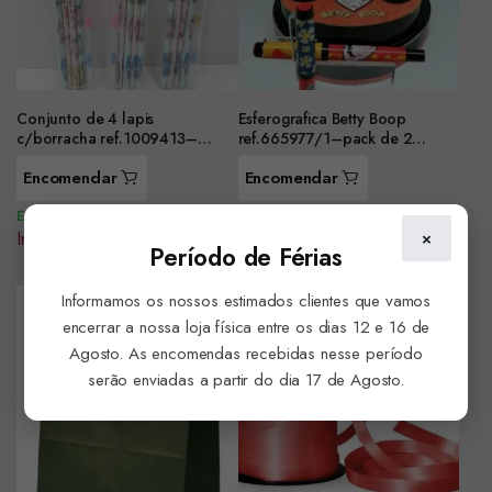
Conjunto de 4 lapis
Esferografica Betty Boop
c/borracha ref.1009413–
ref.665977/1–pack de 2
conjunto de 3 packs
unidades
Encomendar
Encomendar
Em Stock
Em Stock
Iniciar sessão para ver preço
Iniciar sessão para ver preço
×
Período de Férias
Informamos os nossos estimados clientes que vamos
encerrar a nossa loja física entre os dias 12 e 16 de
Agosto. As encomendas recebidas nesse período
serão enviadas a partir do dia 17 de Agosto.