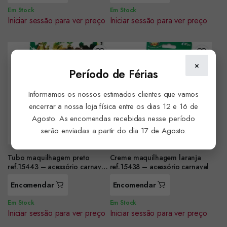
Em Stock
Em Stock
Iniciar sessão para ver preço
Iniciar sessão para ver preço
×
Período de Férias
Informamos os nossos estimados clientes que vamos
encerrar a nossa loja física entre os dias 12 e 16 de
Agosto. As encomendas recebidas nesse período
serão enviadas a partir do dia 17 de Agosto.
Tubo maquilhagem preto
Creme maquilhagem laranja
ref.15443 – acessório carnaval
ref.15438 – acessório carnaval
– pack 4 u
Encomendar
Encomendar
Em Stock
Em Stock
Iniciar sessão para ver preço
Iniciar sessão para ver preço