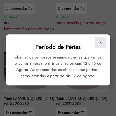
Encomendar
Encomendar
Em Stock
Em Stock
Iniciar sessão para ver preço
REF:
Iniciar sessão para ver preço
×
Período de Férias
Informamos os nossos estimados clientes que vamos
encerrar a nossa loja física entre os dias 12 e 16 de
Agosto. As encomendas recebidas nesse período
serão enviadas a partir do dia 17 de Agosto.
Ténis LADYBUG C/ LED (Nº 31)
Ténis LADYBUG C/ LED (Nº 29)
ref. 2300-2595
ref. 2300-2595
Encomendar
Encomendar