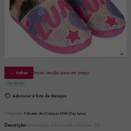
Iniciar sessão para ver preço
← Voltar
Em Stock
Adicionar à lista de desejos
Categorias:
Calcado de Criança
,
LUNA (Soy Luna)
Descrição
Informação adicional
Avaliações (0)