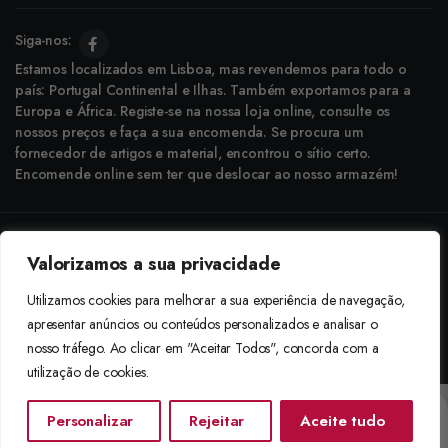
Siga-nos:
Estamos localizados em Lisboa, mas revendemos para todo o
país: Portugal Continental e Ilhas. Também exportamos para a
Europa e África. Registe-se na nossa loja online, consulte os
nossos preços e faça a sua encomenda. Se procura um
fornecedor de artigos e material, encontrou o sítio certo.
Encomende online sem ter que deslocar ao nosso armazém!
Copyright © 2025 Boneca Rosa. Desenvolvido pela
Agência do Bairro
Valorizamos a sua privacidade
Aceitamos: Transferência Bancária e Envio à Cobrança
Utilizamos cookies para melhorar a sua experiência de navegação,
apresentar anúncios ou conteúdos personalizados e analisar o
nosso tráfego. Ao clicar em "Aceitar Todos", concorda com a
utilização de cookies.
Personalizar
Rejeitar
Aceite tudo
Início
Categorias
Procurar
Lista De Desejos
Conta