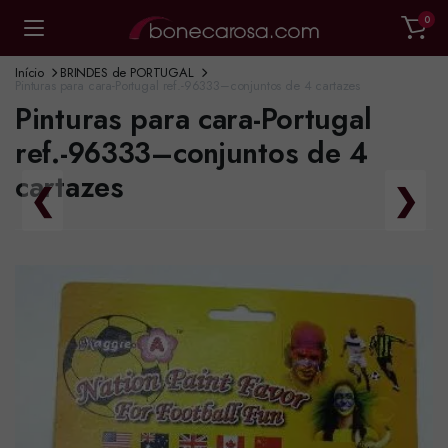
0
Início
BRINDES de PORTUGAL
Pinturas para cara-Portugal ref.-96333–conjuntos de 4 cartazes
Pinturas para cara-Portugal
ref.-96333–conjuntos de 4
cartazes
❮
❯