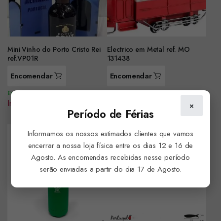
Mini Vinho do Porto Cristo Rei
Electrico em Metal ref. MO
ref.VP01R
131438
Encomendar
Encomendar
Em Stock
Em Stock
Iniciar sessão para ver preço
Iniciar sessão para ver preço
×
Período de Férias
Informamos os nossos estimados clientes que vamos
encerrar a nossa loja física entre os dias 12 e 16 de
Agosto. As encomendas recebidas nesse período
serão enviadas a partir do dia 17 de Agosto.