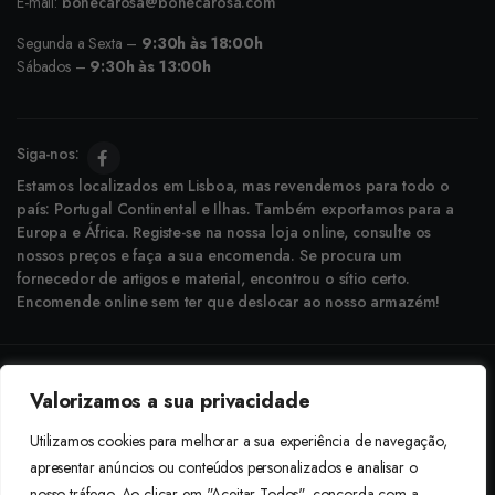
E-mail:
bonecarosa@bonecarosa.com
Segunda a Sexta –
9:30h às 18:00h
Sábados –
9:30h às 13:00h
Siga-nos:
Estamos localizados em Lisboa, mas revendemos para todo o
país: Portugal Continental e Ilhas. Também exportamos para a
Europa e África. Registe-se na nossa loja online, consulte os
nossos preços e faça a sua encomenda. Se procura um
fornecedor de artigos e material, encontrou o sítio certo.
Encomende online sem ter que deslocar ao nosso armazém!
Copyright © 2025 Boneca Rosa. Desenvolvido pela
Agência do Bairro
Valorizamos a sua privacidade
Aceitamos: Transferência Bancária e Envio à Cobrança
Utilizamos cookies para melhorar a sua experiência de navegação,
apresentar anúncios ou conteúdos personalizados e analisar o
nosso tráfego. Ao clicar em "Aceitar Todos", concorda com a