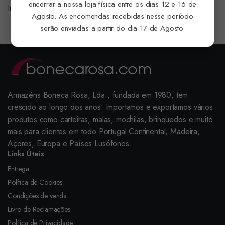
encerrar a nossa loja física entre os dias 12 e 16 de
Iniciar sessão para ver preço
Iniciar sessão para ver preço
Agosto. As encomendas recebidas nesse período
serão enviadas a partir do dia 17 de Agosto.
Armazéns Boneca Rosa, Lda., fundada em 1980, tem
crescido ao longo dos anos. Importamos e exportamos vários
produtos como carteiras, malas, mochilas, brinquedos e muito
mais para clientes em todo Portugal Continental, Madeira,
Açores, Europa e Países Lusófonos.
Links Úteis
Entrega
Política de Cookies
Condições de venda
Livro de Reclamações
Política de Privacidade