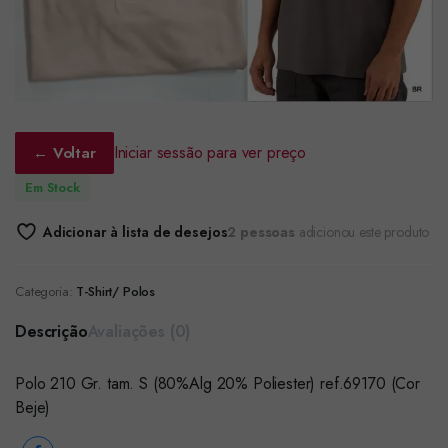
Iniciar sessão para ver preço
← Voltar
Em Stock
Adicionar à lista de desejos
2 pessoas
adicionou este produto
Categoria:
T-Shirt/ Polos
Descrição
Avaliações (0)
Polo 210 Gr. tam. S (80%Alg 20% Poliester) ref.69170 (Cor
Beje)