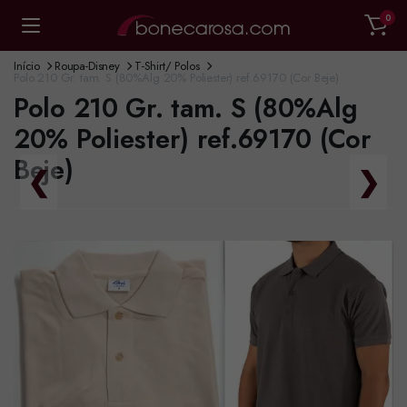
0
Início
Roupa-Disney
T-Shirt/ Polos
Polo 210 Gr. tam. S (80%Alg 20% Poliester) ref.69170 (Cor Beje)
Polo 210 Gr. tam. S (80%Alg
20% Poliester) ref.69170 (Cor
Beje)
❮
❯