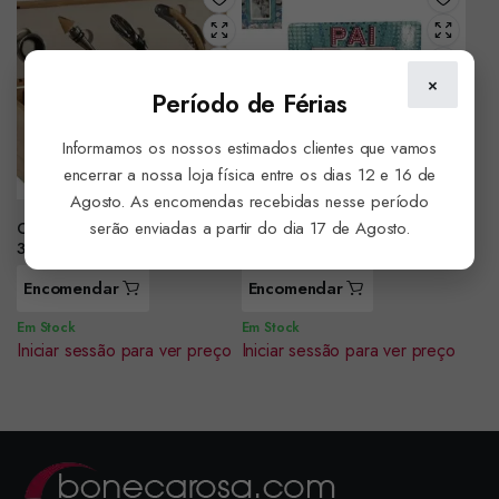
×
Período de Férias
Informamos os nossos estimados clientes que vamos
encerrar a nossa loja física entre os dias 12 e 16 de
Agosto. As encomendas recebidas nesse período
serão enviadas a partir do dia 17 de Agosto.
Conjunto Acessorios de Vinho
Moldura Ceramica 17x13cms
36x12x4cms ref. RC218525
Dia do Pai ref.PAI11011
Encomendar
Encomendar
Em Stock
Em Stock
Iniciar sessão para ver preço
Iniciar sessão para ver preço