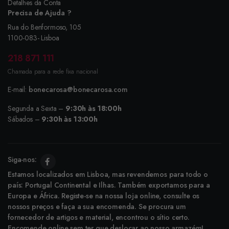
Detalhes da Conta
Precisa de Ajuda ?
Rua do Benformoso, 105
1100-083- Lisboa
218 871 111
Chamada para a rede fixa nacional
E-mail:
bonecarosa@bonecarosa.com
Segunda a Sexta –
9:30h às 18:00h
Sábados –
9:30h às 13:00h
Siga-nos:
Estamos localizados em Lisboa, mas revendemos para todo o
país: Portugal Continental e Ilhas. Também exportamos para a
Europa e África. Registe-se na nossa loja online, consulte os
nossos preços e faça a sua encomenda. Se procura um
fornecedor de artigos e material, encontrou o sítio certo.
Encomende online sem ter que deslocar ao nosso armazém!